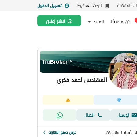
نات المفضلة
البحث المحفوظ
تسجيل الدخول
كن مضيفًا
المزيد
انشر إعلان
Tru
Broker
™
المهندس احمد فخري
الإيميل
اتصال
الأمراء للمقاولات
عرض جميع العقارات