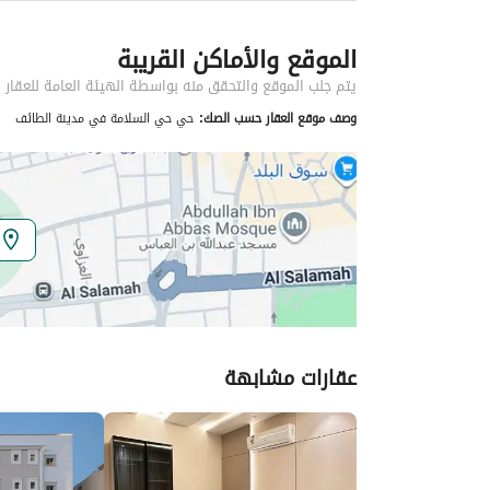
معلومات مسؤول الإعلان
الموقع والأماكن القريبة
اسم المسؤول
احمد فخري هاشم العكلوك
يتم جلب الموقع والتحقق منه بواسطة الهيئة العامة للعقار
وصف موقع العقار حسب الصك:
حي حي السلامة في مدينة الطائف
الموقع
المنطقة
منطقة مكة المكرمة
المدينة
الطائف
الحي
السلامة
اسم الشارع
طريق الملك عبد الله
عقارات مشابهة
الرمز البريدي
26522
تفاصيل العقار