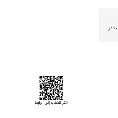
إلى مراكز التسوق، والمرافق الترفيهية، وروابط النقل العامة، مما يجعلها نقطة مثالية لأولئك الذين يسعون إلى 
لا تفوت هذه الفرصة لجعل هذه الشقة الاستوديو منزلك الجديد. اتصل بنا اليوم لترتيب عرض أو لمزيد من 
 صحي
المعلومات. اختبر الإمكانيات التي توفرها هذه الملكية، واتخذ الخطوة الأولى نحو مساحة المعيشة الجديدة الخاصة 
انقر للذهاب إلى الرابط