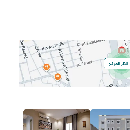
رقم المسؤول
0545557112
رقم المبنى
6141
انظر الموقع
الرقم الاضافي
4240
خط العرض
21.270604269932605
خط الطول
40.40244021426014