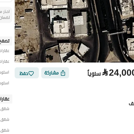
احذر من
لضمان 
تصفح 
عقارات
عقارات
⃁
24,00
سنوياً
مشاركة
استودي
حفظ
استودي
عقارا
ئف
شقق 
شقق ح
شقق 