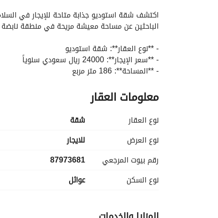
التفاصيل
معلومات ترخيص الإعلان
الموقع و
الباحثين عن مساحة معيشة مريحة في منطقة نابضة با
- **نوع العقار**: شقة استوديو
- **سعر الإيجار**: 24000 ريال سعودي سنوياً
- **المساحة**: 186 متر مربع
- **الموقع**: السلامة، الطائف
معلومات العقار
- **مفروشة**: غير مفروشة
- **الحمامات**: 0
نوع العقار
شقة
تتميز الشقة بوجود الخدمات الضرورية التي تعزز من ت
- **الكهرباء**: متاحة
نوع العرض
للايجار
- **إمدادات المياه**: إمداد مياه موثوق
رقم بيوت المرجعي
87973681
- **الصرف الصحي**: نظام صرف صحي مناسب
نوع السكن
عوائل
للمقيمين تخصيص مساحة المعيشة وفقاً لأسلوبهم و
المزايا والخدمات