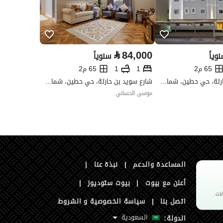
السعر
24000
المساحة
186
عدد الغرف
4
⃁
84,000
وياً
سنوياً
65 م2
1
1
65 م2
شارع سويد بن حارثة، حي حطين، شمال الرياض، الرياض
شارع سويد بن حارثة، حي حطين، شمال الرياض، الرياض
موسى الحساني
صرف صحي
نعم
هل يوجد اي التزام
لا
المساعدة والدعم
|
نبذة عنا
|
على العقار ؟
أعلن مع بيوت
|
بيوت ستوديوز
|
اتصل بنا
|
سياسة الخصوصية و الشروط
مطابقة لكود البناء
-
السعودية
الدولة:
السعودي