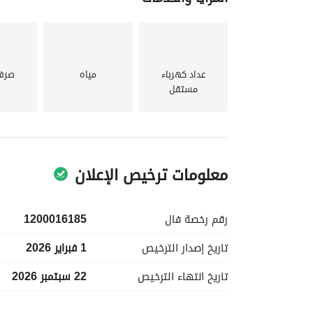
الراحة والسهولة. 
عداد كهرباء
مياه
صرف
مستقل
بك في الطائف.
معلومات ترخيص الإعلان
رقم رخصة
فال
1200016185
تاريخ إصدار
الترخيص
1 فبراير 2026
تاريخ انتهاء
الترخيص
22 سبتمبر 2026