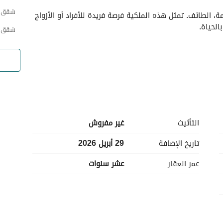
الأماكن القريبة
شقق ح
اكتشف شقة استوديو جذابة متاحة للإيجار في السلامة، الطائف. تمثل هذه الملكية فرصة فريدة للأفراد أو الأزواج 
لحياة. 
شقق ح
التأثيث
غير مفروش
جربة العيش:
تاريخ الإضافة
29 أبريل 2026
عمر العقار
عشر سنوات
تم تصميم التخطيط لتعظيم المساحة، مما يوفر بيئة معيشة مريحة وعملية. بينما الشقة غير مشغولة، يمكن 
تفضيلاتهم. 
تقع الشقة في مكان ملائم في السلامة، بالقرب من المرافق والخدمات المتنوعة. المنطقة تقدم سهولة الوصول 