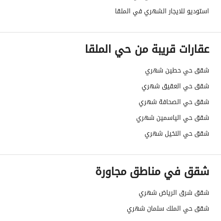
صرف صحي
نعم
استوديو للايجار الشهري في الملقا
تفاصيل اضافية
عقارات قريبة من حي الملقا
عمر العقار
جديد
شقق حي حطين شهري
عرض الشارع
0
شقق حي العقيق شهري
رقم المخطط
-
شقق حي الصحافة شهري
شقق حي الياسمين شهري
رقم صك الملكية
10078156265
شقق حي النخيل شهري
واجهة العقار
-
شقق في مناطق مجاورة
حدود واطوال العقار
-
الضمانات والمدة
-
شقق شرق الرياض شهري
شقق حي الملك سلمان شهري
قنوات الاعلان
منصة مرخصة ،لوحة اعلانية ،منصات التواصل