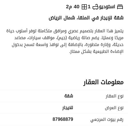
⃁
6,590
شهرياً
استوديو
1
40 م2
شقة للإيجار في الملقا، شمال الرياض
يص الإعلان
الاماكن القريبة
يتميز هذا العقار بتصميم عصري ومرافق متكاملة توفر أسلوب حياة 
مريحًا وعمليًا. يضم صالة رياضية (جيم)، مواقف سيارات، مصاعد 
حديثة، وإنارة متطورة، بالإضافة إلى نوافذ واسعة تسمح بدخول 
الإضاءة الطبيعية بشكل ممتاز. 
كما يحتوي على نظام دخول ذكي وتحكم إلكتروني، مع تشطيبات 
عالية الجودة تعكس الفخامة والاهتمام بأدق التفاصيل. 
مميزات الموقع:
بالقرب من بوليفارد رياض سيتي. 
معلومات العقار
بالقرب من وندر جاردن الرياض. 
بالقرب من المسار الرياضي. 
نوع العقار
شقة
بالقرب من مترو الرياض. 
موقع مميز يجمع بين الهدوء وسهولة الوصول إلى أبرز الوجهات 
نوع العرض
للايجار
والخدمات ووسائل النقل.
رقم بيوت المرجعي
87968879