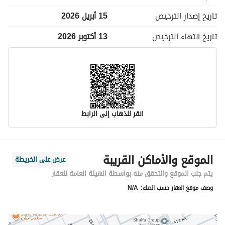
تاريخ إصدار
الترخيص
15 أبريل 2026
تاريخ انتهاء
الترخيص
13 أكتوبر 2026
انقر للذهاب إلى الرابط
معلومات مسؤول الإعلان
الموقع والأماكن القريبة
عرض على الخريطة
اسم المسؤول
موسى محمد لاحق الحساني
يتم جلب الموقع والتحقق منه بواسطة الهيئة العامة للعقار
وصف موقع العقار حسب الصك:
N/A
رقم المسؤول
0597834173
الموقع