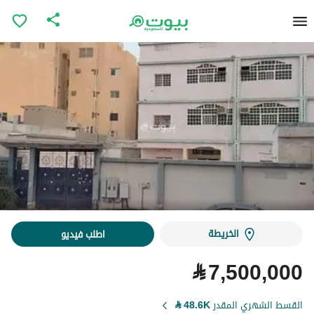
الخريطة
اطلب فيديو
⃁
7,500,000
القسط الشهري المقدر
48.6K
⃁