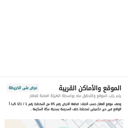
الموقع
المنطقة
منطقة مكة المكرمة
المدينة
مكة
الحي
الجامعة
اسم الشارع
شارع الجامعة
الرمز البريدي
24243
الموقع والأماكن القريبة
عرض على الخريطة
رقم المبنى
3135
يتم جلب الموقع والتحقق منه بواسطة الهيئة العامة للعقار
وصف موقع العقار حسب الصك:
قطعة الارض رقم 85 من المخطط رقم 1 / 21/ 5ب/ أ
الرقم الاضافي
7343
الواقع فى حى تكميلى لمخطط خلف المدرسة بمدينة مكة المكرمة .
خط العرض
21.407261597847743