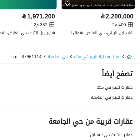
كهرباء
نعم
⃁
1,971,200
⃁
2,200,000
صرف صحي
نعم
400 م2
352 م2
شارع ابن البرني، حي العارض، شمال الرياض، الرياض
هاتف
نعم
الياف ضوئية
نعم
عمائر سكنية للبيع في مكة
حي الجامعة
87961114 - بيوت
تفاصيل اضافية
تصفح أيضاً
عمر العقار
اكثر من عشر سنوات
عقارات للبيع في مكة
عقارات للبيع في الجامعة
عرض الشارع
15
رقم المخطط
1 / 21 / 5ب / أ
عقارات قريبة من حي الجامعة
رقم صك الملكية
320108023122
عمائر سكنية حي السنابل