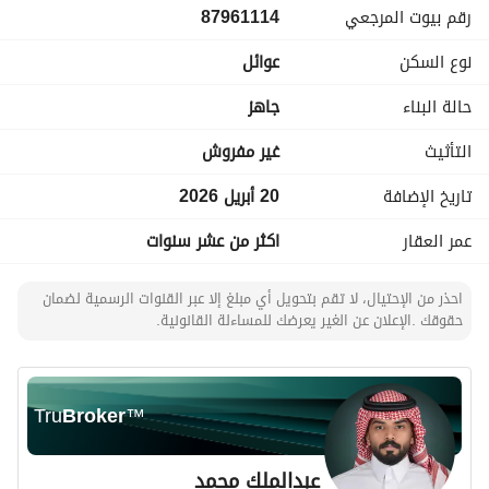
رقم بيوت المرجعي
87961114
نوع السكن
عوائل
حالة البناء
جاهز
التأثيث
غير مفروش
تاريخ الإضافة
20 أبريل 2026
عمر العقار
اكثر من عشر سنوات
احذر من الإحتيال، لا تقم بتحويل أي مبلغ إلا عبر القنوات الرسمية لضمان
حقوقك .الإعلان عن الغير يعرضك للمساءلة القانونية.
Tru
Broker
™
عبدالملك محمد