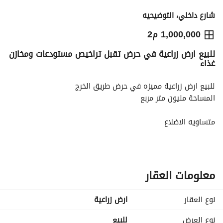
شارع داخلي، التوضيحيه
5,750,000
⃁
1,000,000 م2
للبيع ارض زراعية في حرض تقبل تراخيص مستودعات ومخازن
التفاصيل
معلومات ترخيص الإعلان
حاسبة التمويل
غذاء
للبيع ارض زراعية مميزه في حرض طريق الخرج
المساحة مليون متر مربع
متساويه الاضلاع
ثلاث شوارع رئيسيه 50 م
صك اكتروني جديد
معلومات العقار
الارض قابلة للترخيص مستودعات ومخازن غذائية
نوع العقار
ارض زراعية
تنبيه الموقع غير دقيق يرجى التواصل للحصول على الموقع الدقيق
نوع العرض
للبيع