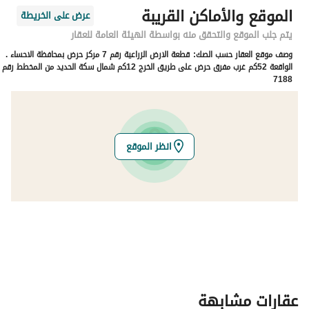
الرمز البريدي
5555
الموقع والأماكن القريبة
عرض على الخريطة
رقم المبنى
5555
يتم جلب الموقع والتحقق منه بواسطة الهيئة العامة للعقار
وصف موقع العقار حسب الصك:
قطعة الارض الزراعية رقم 7 مركز حرض بمحافظة الاحساء .
الرقم الاضافي
5555
الواقعة 52كم غرب مفرق حرض على طريق الخرج 12كم شمال سكة الحديد من المخطط رقم
7188
خط العرض
24.184112404106404
خط الطول
48.08995410497025
انظر الموقع
تفاصيل العقار
نوع الإعلان
للبيع
استخدام العقار
-
نوع العقار
اراضي زراعية
عقارات مشابهة
السعر
5750000