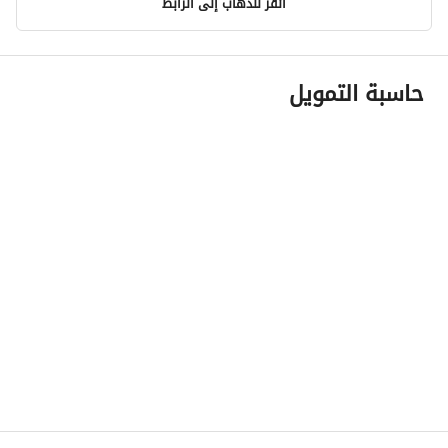
انقر للذهاب إلى الرابط
معلومات مسؤول الإعلان
حاسبة التمويل
اسم المسؤول
محمد مفلح مرشد المطيري
رقم المسؤول
0537266946
الموقع
المنطقة
منطقة الرياض
المدينة
التوضيحيه
الحي
-
اسم الشارع
داخلي