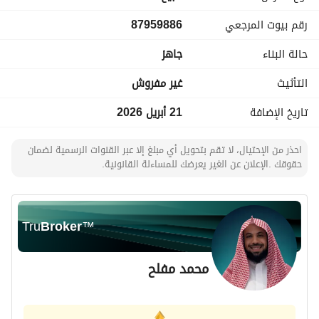
ولها مستقبل ان شاءالله تقع على مسارات لوجستيه تجاريه دوليه 
رقم بيوت المرجعي
87959886
معلن عنها من قبل سار
سعر المتر 5,75
حالة البناء
جاهز
السعر الاجمالي 5,750,000
التأثيث
غير مفروش
للتواصل ابو فهد
تاريخ الإضافة
21 أبريل 2026
احذر من الإحتيال، لا تقم بتحويل أي مبلغ إلا عبر القنوات الرسمية لضمان
حقوقك .الإعلان عن الغير يعرضك للمساءلة القانونية.
Tru
Broker
™
محمد مفلح