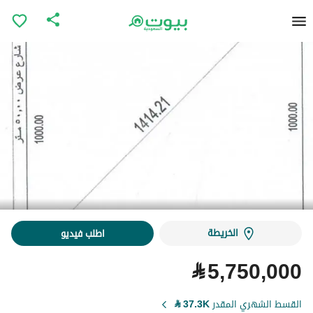
الخريطة
اطلب فيديو
⃁
5,750,000
القسط الشهري المقدر
37.3K
⃁