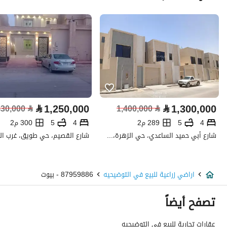
المساحة
1000000
عدد الغرف
-
خدمات العقار
لا يوجد خدمات
⃁
1,250,000
⃁
1,300,000
430,000
⃁
1,400,000
⃁
تفاصيل اضافية
4
5
289 م2
4
5
300 م2
شارع أبي حميد الساعدي، حي الزهرة، غرب الرياض، الرياض
عمر العقار
-
عرض الشارع
50
اراضي زراعية للبيع في التوضيحيه
87959886 - بيوت
رقم المخطط
-
تصفح أيضاً
رقم صك الملكية
319832000805
عقارات تجارية للبيع في التوضيحيه