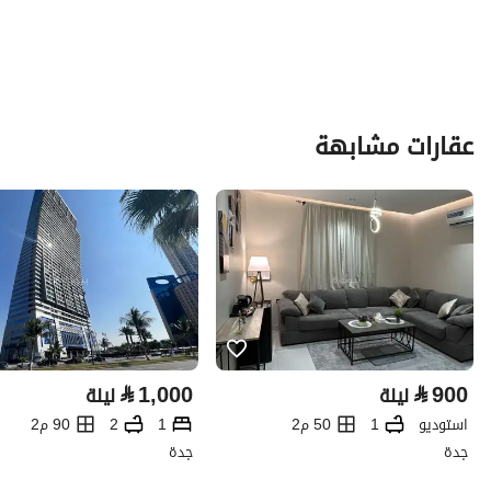
عقارات مشابهة
⃁
1,000
⃁
900
ليلة
ليلة
استوديو
1
50 م2
1
2
90 م2
جدة
جدة