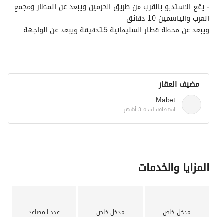
- يقع الاستديو بالقرب من طريق الحرمين ويبعد عن المطار ومجمع 
العرب والياسمين 10 دقائق
ويبعد عن محطة قطار السليمانية 15دقيقة ويبعد عن الواجهة 
البحرية 25 دقيقة . 
- سيلبي استديونا الفاخر جميع إحتياجات عطلتك . 
-غرفة بسرير مزوج ، دورة مياة 1 . 
- يتوفر تلفزيون بحجم 55 بوصة ، إنترنت 5G، آلة قهوة ، ثلاجة ، 
مضيف العقار
غلاية شاي ، وغيرها. 
- يتوفر توصيل سوبر ماركت . 
Mabet
-تسجيل دخول ذاتي سهل الاستخدام . 
استضافة لمدة 3 أشهر
( يرجى مراعاة مستوى الضوضاء )
( عدم التدخين داخل الاستديو) .
المزايا والخدمات
مدخل خاص
مدخل خاص
عدد المصاعد