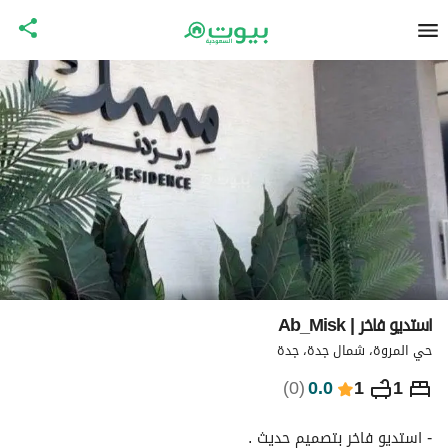
استديو فاخر | Ab_Misk
حي المروة، شمال جدة، جدة
⃁
1,219
ليلة
)
0
(
0.0
1
1
التفاصيل
الاماكن القريبة
معلومات وزارة السياحة
- استديو فاخر بتصميم حديث . 