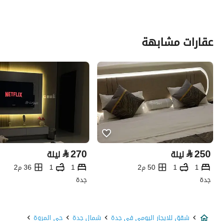
عقارات مشابهة
⃁
270
⃁
250
ليلة
ليلة
1
1
50 م2
1
1
36 م2
جدة
جدة
شقق للايجار اليومي في جدة
شمال جدة
حي المروة