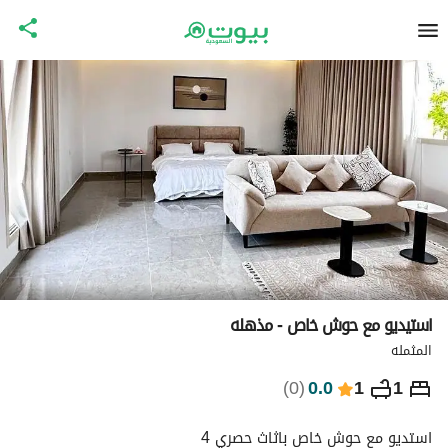
استيديو مع حوش خاص - مذهله
المثمله
⃁
269
ليلة
)
0
(
0.0
1
1
التفاصيل
الاماكن القريبة
معلومات وزارة السياحة
استديو مع حوش خاص باثاث حصري 4