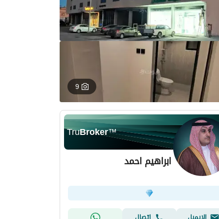
9
Tru
Broker
™
ابراهيم احمد
الإيميل
اتصال