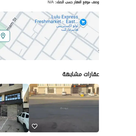
وصف موقع العقار حسب الصك:
N/A
الموقع
المنطقة
المنطقة الشرقية
المدينة
الدمام
الحي
النورس
اسم الشارع
29أ
عقارات مشابهة
الرمز البريدي
32214
تفاصيل العقار
نوع الإعلان
للإيجار
استخدام العقار
-
نوع العقار
مجمع