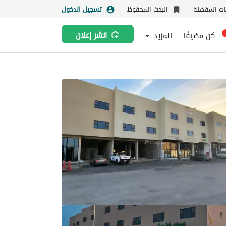
نات المفضلة
البحث المحفوظ
تسجيل الدخول
كن مضيفًا
المزيد
انشر إعلان