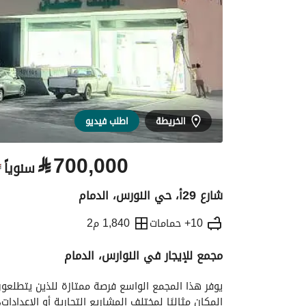
الخريطة
اطلب فيديو
⃁
700,000
سنوياً
⃁
شارع 29أ، حي النورس، الدمام
10+ حمامات
1,840 م2
مجمع للإيجار في النوارس، الدمام
التفاصيل
معلومات ترخيص الإعلان
الموقع و
المكان مثاليًا لمختلف المشاريع التجارية أو الإعدادات