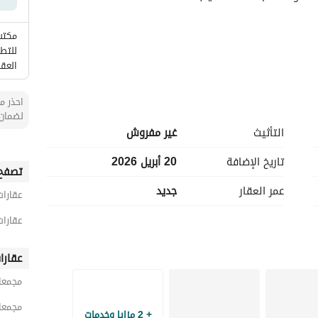
مكتب
للتطو
العق
احذر من
لضمان 
التأثيث
غير مفروش
تاريخ الإضافة
20 أبريل 2026
تصفح 
حية
عمر العقار
جديد
عقارات
عقارات
هذا المجمع لا يلبي الاحتياجات العملية فحسب، بل أيضًا يشكل موقعًا استراتيجيًا لمختلف الأنشطة التجارية أو 
عقارا
كمساحة خاصة لاستخدامات معينة. تتيح قربه من الخدمات الأساسية جاذبية خاصة لأي شخص يتطلع إلى إنشاء 
مجمعات
مجمعا
+ 2 مزايا وخدمات