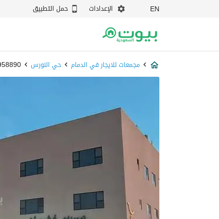
الإعدادات
حمل التطبيق
EN
مجمعات للايجار في الدمام
حي النورس
87958890 - 