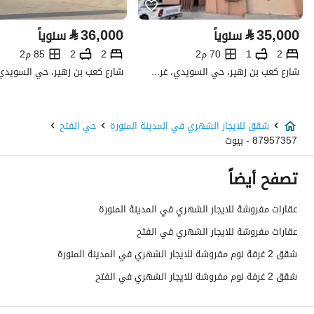
تفاصيل العقار
⃁
36,000
⃁
35,000
سنوياً
سنوياً
نوع الإعلان
للإيجار
2
1
70 م2
2
2
85 م2
استخدام العقار
-
شارع كعب بن زهير، حي السويدي، غرب الرياض، الرياض
نوع العقار
شقق
شقق للايجار الشهري في المدينة المنورة
حي الفتح
السعر
3750
87957357 - بيوت
المساحة
489.68
تصفح أيضاً
عدد الغرف
2
عقارات مفروشة للايجار الشهري في المدينة المنورة
عقارات مفروشة للايجار الشهري في الفتح
خدمات العقار
شقق 2 غرفة نوم مفروشة للايجار الشهري في المدينة المنورة
شقق 2 غرفة نوم مفروشة للايجار الشهري في الفتح
كهرباء
نعم
صرف صحي
نعم