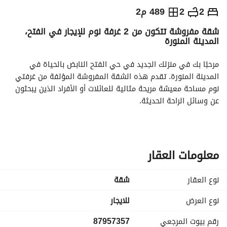
⃁
3,750
شهرياً
2
2
489 م2
شقة مفروشة تتكون من 2 غرفة نوم للإيجار في الفتح،
يص الإعلان
الاماكن القريبة
المدينة المنورة
مرحبًا بك في منزلك الجديد في حي الفتح النابض بالحياة في 
المدينة المنورة. تقدم هذه الشقة المفروشة المؤلفة من غرفتي 
نوم مساحة معيشة مريحة مثالية للعائلات أو الأفراد الذين يبحثون 
عن وسائل الراحة الحديثة. 
المميزات الرئيسية:
- **المساحة**: 489 متر مربع
- **غرف النوم**: 2
معلومات العقار
- **الحمامات**: 2
- **مفروشة**: نعم
نوع العقار
شقة
المرافق:
نوع العرض
للايجار
- **الكهرباء**: إمدادات كهربائية على مدار الساعة تضمن عدم 
رقم بيوت المرجعي
87957357
انقطاع الكهرباء. 