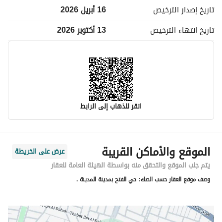
تاريخ إصدار
الترخيص
16 أبريل 2026
تاريخ انتهاء
الترخيص
13 أكتوبر 2026
انقر للذهاب إلى الرابط
معلومات مسؤول الإعلان
الموقع والأماكن القريبة
عرض على الخريطة
اسم المسؤول
موسى محمد لاحق الحساني
يتم جلب الموقع والتحقق منه بواسطة الهيئة العامة للعقار
وصف موقع العقار حسب الصك:
حي الفتح بمدينة المدينة .
رقم المسؤول
0597834173
الموقع