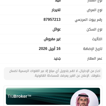
نوع العقار
فیلا
وصيانة ونظافة 24 ساعة، انترنت ،مواقف، وكاميرات مراقبة
نوع العرض
للايجار
مميزات الموقع
رقم بيوت المرجعي
87957213
بالقرب من المدينة الرقمية، KAFD، الجامعات، والمدارس، والمراكز 
التجارية
نوع السكن
عوائل
مجمع كرييتف يدار بفريق بخبرة عالية لضمان تجربة سكنية مريحة 
التأثيث
غير مفروش
وطويلة المدى
تواصل معنا لحجز موعدك اليوم!
تاريخ الإضافة
16 أبريل 2026
عمر العقار
جديد
احذر من الإحتيال، لا تقم بتحويل أي مبلغ إلا عبر القنوات الرسمية لضمان
حقوقك .الإعلان عن الغير يعرضك للمساءلة القانونية.
Tru
Broker
™