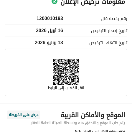
معلومات ترخيص الإعلان
رقم رخصة
فال
1200010193
تاريخ إصدار
الترخيص
16 أبريل 2026
تاريخ انتهاء
الترخيص
13 يوليو 2026
انقر للذهاب إلى الرابط
معلومات مسؤول الإعلان
الموقع والأماكن القريبة
عرض على الخريطة
اسم المسؤول
منصور مشبب عايض الشهراني
يتم جلب الموقع والتحقق منه بواسطة الهيئة العامة للعقار
وصف موقع العقار حسب الصك:
N/A