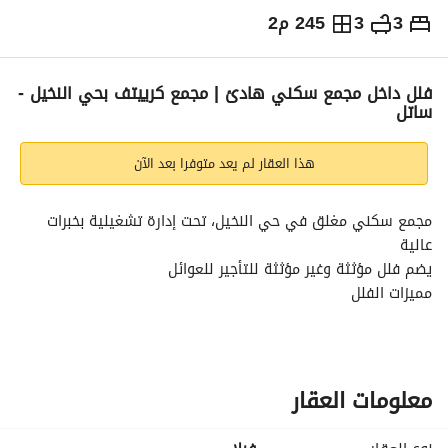
3
3
245 م2
⃁
180,000
سنوياً
يص الإعلان
الاماكن القريبة
فلل داخل مجمع سكني هادئ | مجمع كرييتف بحي النخيل -
ساتل
هذا العقار لم يعد متوفرا بعد الآن
مجمع سكني مغلق في حي النخيل، تحت إدارة تشغيلية بخبرات 
عالية
يضم فلل مؤثثة وغير مؤثثة للتأجير للعوائل
مميزات الفلل
أثاث عصري جديد، مساحات تعزز الخصوصية، نوافذ مشمسة، أنظمة 
تحكم ذكي، تبريد وتنقية عالية، مطابخ مجهزة، أسقف، نوافذ 
معزولة ومداخل متعددة
معلومات العقار
مرافق وخدمات المجمع
مسبح، نادي رياضي، ممشى، ملعب، جلسات خارجية، استقبال 