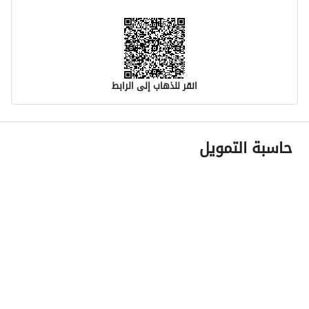
انقر للذهاب إلى الرابط
معلومات مسؤول الإعلان
حاسبة التمويل
اسم المسؤول
عبدالله غسان حسن عينوسه
رقم المسؤول
0530525757
الموقع
المنطقة
منطقة المدينة المنورة
المدينة
المدينة المنورة