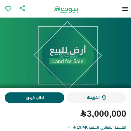
الخريطة
اطلب فيديو
⃁
3,000,000
القسط الشهري المقدر
19.4K
⃁