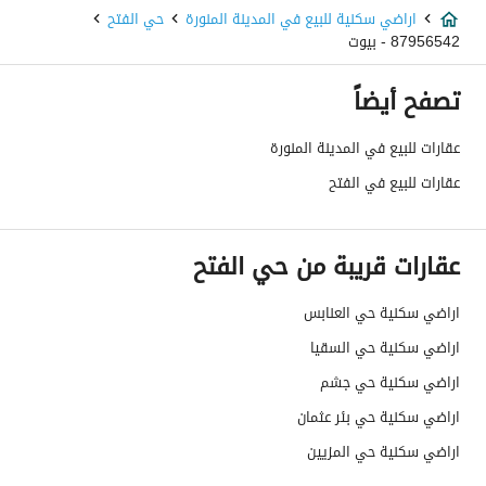
عمر العقار
-
اراضي سكنية للبيع في المدينة المنورة
حي الفتح
87956542 - بيوت
عرض الشارع
40
تصفح أيضاً
رقم المخطط
26 / 190 / ع / 1390هـ
عقارات للبيع في المدينة المنورة
رقم صك الملكية
740111015787
عقارات للبيع في الفتح
واجهة العقار
-
عقارات قريبة من حي الفتح
حدود واطوال العقار
-
الضمانات والمدة
-
اراضي سكنية حي العنابس
اراضي سكنية حي السقيا
قنوات الاعلان
منصة مرخصة ،لوحة اعلانية ،منصات التواصل
اراضي سكنية حي جشم
هل يوجد اي التزام على
لا يوجد
اراضي سكنية حي بئر عثمان
العقار ؟
اراضي سكنية حي المزيين