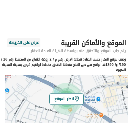
الحي
الفتح
اسم الشارع
عبد ان ابن محمد المرزوي
الرمز البريدي
42312
الموقع والأماكن القريبة
عرض على الخريطة
رقم المبنى
3245
يتم جلب الموقع والتحقق منه بواسطة الهيئة العامة للعقار
وصف موقع العقار حسب الصك:
قطعة الارض رقم م / 2 روضة اطفال من المخطط رقم 26 /
الرقم الاضافي
7889
190/ ع/ 1390هـ الواقع فى حى الفتح منطقة الخندق مخطط ابراهيم كردى بمدينة المدينة
المنورة .
خط العرض
24.484111399565183
خط الطول
39.59416959025362
انظر الموقع
تفاصيل العقار
نوع الإعلان
للبيع