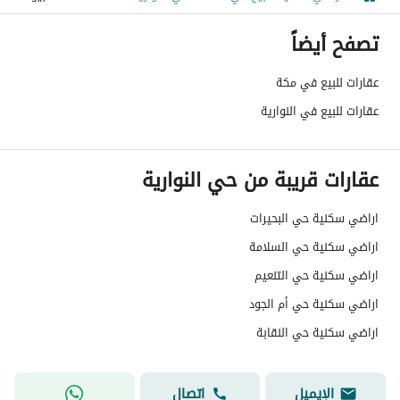
رقم المخطط
1 / 32 / 1 / 5
تصفح أيضاً
رقم صك الملكية
322906000415
عقارات للبيع في مكة
عقارات للبيع في النوارية
واجهة العقار
شمالية
حدود واطوال العقار
-
عقارات قريبة من حي النوارية
الضمانات والمدة
-
اراضي سكنية حي البحيرات
قنوات الاعلان
منصة مرخصة ،لوحة اعلانية ،منصات التواصل
اراضي سكنية حي السلامة
هل يوجد اي التزام على
لا يوجد
اراضي سكنية حي التنعيم
العقار ؟
اراضي سكنية حي أم الجود
اراضي سكنية حي النقابة
مطابقة لكود البناء
-
السعودي
الإيميل
اتصال