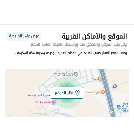
الحي
النوارية
اسم الشارع
الأمير عبد الله بن فيصل بن عبد العزيز
الرمز البريدي
24213
الموقع والأماكن القريبة
عرض على الخريطة
رقم المبنى
4053
يتم جلب الموقع والتحقق منه بواسطة الهيئة العامة للعقار
وصف موقع العقار حسب الصك:
حي مخطط العمره الجديده بمدينة مكة المكرمة .
الرقم الاضافي
9641
خط العرض
21.545013251651042
خط الطول
39.77347927414287
انظر الموقع
تفاصيل العقار
نوع الإعلان
للبيع
استخدام العقار
-