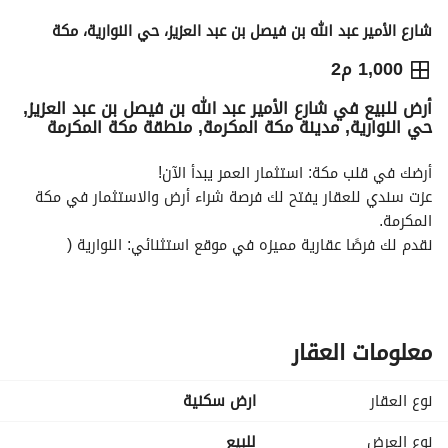
شارع الأمير عبد الله بن فيصل بن عبد العزيز، حي النوارية، مكة
2,000,000
⃁
1,000 م2
أرض للبيع في شارع الأمير عبد الله بن فيصل بن عبد العزيز,
التفاصيل
معلومات ترخيص الإعلان
حاسبة التمويل
حي النوارية, مدينة مكة المكرمة, منطقة مكة المكرمة
أرضك في قلب مكة: استثمار العمر يبدأ الآن!
عزت سندي للعقار يفتح لك فرصة شراء أرض والاستثمار في مكة 
المكرمة. 
نقدم لك فرصًا عقارية مميزه في موقع استثنائي: النوارية ( 
المشمسة)
رقم القطعة : 285 ، المساحة : 1000 م2 ، السعر : 2000 ريال /م2
معلومات العقار
موقع قريب من الحرم: فقط 20 دقيقة عن الحرم المكي الشريف،
• قريب من الشوارع الرئيسية:
نوع العقار
ارض سكنية
o الأرض على واجهتين شمالية وجنوبية
o تقع الأرض على شارع 25 : شارع الأمير عبدالله بن فيصل بن 
نوع العرض
للبيع