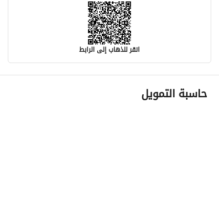
انقر للذهاب إلى الرابط
معلومات مسؤول الإعلان
حاسبة التمويل
اسم المسؤول
عزت عمر سراج سندي
رقم المسؤول
505503772
الموقع
المنطقة
منطقة مكة المكرمة
المدينة
مكة