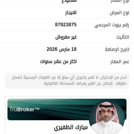
نوع العقار
مستودع
نوع العرض
للايجار
رقم بيوت المرجعي
87923875
التأثيث
غير مفروش
تاريخ الإضافة
18 مارس 2026
عمر العقار
اكثر من عشر سنوات
احذر من الإحتيال، لا تقم بتحويل أي مبلغ إلا عبر القنوات الرسمية لضمان
حقوقك .الإعلان عن الغير يعرضك للمساءلة القانونية.
Tru
Broker
™
مبارك الظفيري