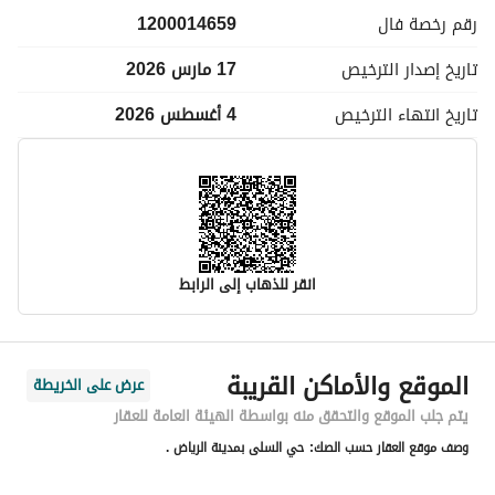
رقم رخصة
فال
1200014659
تاريخ إصدار
الترخيص
17 مارس 2026
تاريخ انتهاء
الترخيص
4 أغسطس 2026
انقر للذهاب إلى الرابط
معلومات مسؤول الإعلان
الموقع والأماكن القريبة
عرض على الخريطة
اسم المسؤول
مبارك سلمى هجاد المطيري
يتم جلب الموقع والتحقق منه بواسطة الهيئة العامة للعقار
وصف موقع العقار حسب الصك:
حي السلى بمدينة الرياض .
رقم المسؤول
0551097997