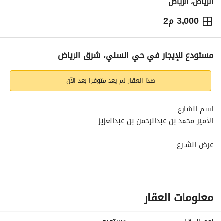
الرياض، الرياض
3,000 م2
⃁
850,000
سنوياً
يص الإعلان
الاماكن القريبة
مستودع للإيجار في حي السلي، شرق الرياض
هذا العقار لم يعد متوفرا بعد الآن
اسم الشارع
الأمير محمد بن عبدالرحمن بن عبدالعزيز
عرض الشارع
60
رقم المخطط
2953
معلومات العقار