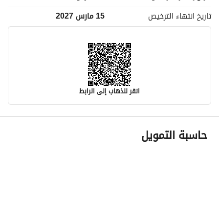
تاريخ انتهاء
الترخيص
15 مارس 2027
انقر للذهاب إلى الرابط
معلومات مسؤول الإعلان
حاسبة التمويل
اسم المسؤول
سعيد رجاء محمد الشهراني
رقم المسؤول
0530393029
الموقع