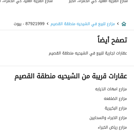
شارع القرية العليا، حي الحمراء، الخبر
شارع القرية العليا، حي الحمراء، ال
عمر العقار
اكثر من عشر سنوات
عرض الشارع
50
مزارع للبيع في الشيحيه منطقة القصيم
87921999 - بيوت
رقم المخطط
بدون
تصفح أيضاً
رقم صك الملكية
760699008902
عقارات تجارية للبيع في الشيحيه منطقة القصيم
واجهة العقار
-
عقارات قريبة من الشيحيه منطقة القصيم
حدود واطوال العقار
-
مزارع امهات الذيابه
الضمانات والمدة
-
مزارع الضلفعه
قنوات الاعلان
منصة مرخصة ،لوحة اعلانية ،منصات التواصل
مزارع البكيرية
هل يوجد اي التزام على
لا يوجد
مزارع الخبراء والسحابين
العقار ؟
مزارع رياض الخبراء