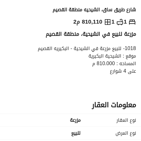
شارع طريق ساق، الشيحيه منطقة القصيم
1,377,000
⃁
1
1
810,110 م2
مزرعة للبيع في الشيحية، منطقة القصيم
التفاصيل
معلومات ترخيص الإعلان
حاسبة التمويل
1018- للبيع مزرعة في الشيحية - البكيريه القصيم
موقع : الشيحية البكيرية
المساحه : 810.000 م
على 4 شوارع
شارع 30م شمالا و 40 م جنوبا
و 50 م شرقا وغربا شارع 50 م
فيها رشاش سبع ابراج
بير عمق 300. الماء وافر
معلومات العقار
خزان ديزل 20.000 لتر. 
السعر : 1.377. 000 ريال
نوع العقار
مزرعة
**للتواصل ومعرفة المزيد من التفاصيل REAL HOME
اتصل بـ سعيد الحبيني (مع المباشر)
نوع العرض
للبيع
الرقم : 0530393029