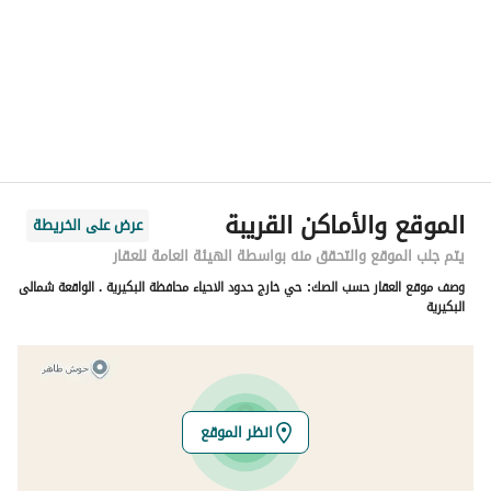
المنطقة
منطقة القصيم
المدينة
الشيحيه منطقة القصيم
الحي
-
اسم الشارع
طريق ساق
الرمز البريدي
12345
الموقع والأماكن القريبة
عرض على الخريطة
رقم المبنى
1234
يتم جلب الموقع والتحقق منه بواسطة الهيئة العامة للعقار
وصف موقع العقار حسب الصك:
حي خارج حدود الاحياء محافظة البكيرية . الواقعة شمالى
الرقم الاضافي
4321
البكيرية
خط العرض
26.251496631713536
خط الطول
43.632199681330405
انظر الموقع
تفاصيل العقار