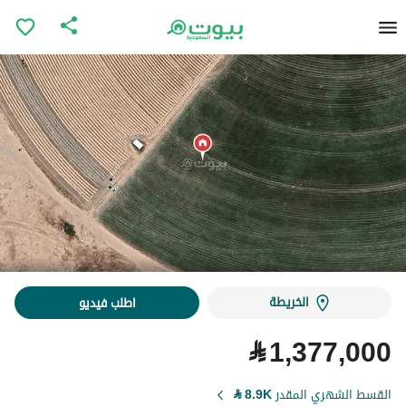
الخريطة
اطلب فيديو
⃁
1,377,000
القسط الشهري المقدر
8.9K
⃁