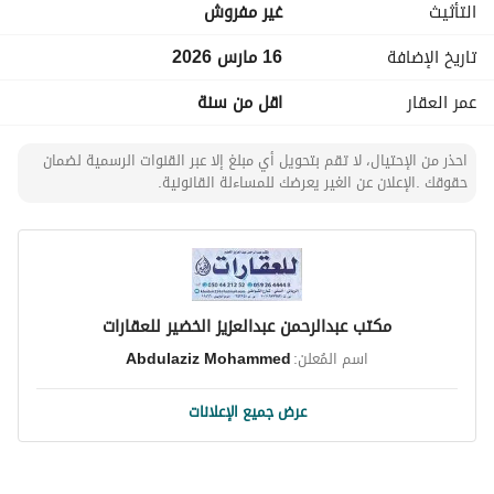
التأثيث
غير مفروش
أنت مهتم باستكشاف هذا الخيار للإيجار؟ تواصل معنا اليوم 
للحصول على مزيد من المعلومات أو لتحديد موعد للزيارة. 
تاريخ الإضافة
16 مارس 2026
سواء كنت تبدأ مشروعًا جديدًا أو توسع نشاطًا قائمًا، فإن تأمين 
المساحة المناسبة أمر حاسم للنجاح. لا تفوت هذه الفرصة لوضع 
عمر العقار
اقل من سنة
عملك في موقع متميز في الرياض. تصرف الآن واجعل هذا 
المستودع قاعدة عملياتك في المستقبل.
احذر من الإحتيال، لا تقم بتحويل أي مبلغ إلا عبر القنوات الرسمية لضمان
حقوقك .الإعلان عن الغير يعرضك للمساءلة القانونية.
مكتب عبدالرحمن عبدالعزيز الخضير للعقارات
اسم المُعلن:
Abdulaziz Mohammed
عرض جميع الإعلانات