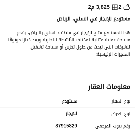
⃁
750,000
سنوياً
2
3,825 م2
مستودع للإيجار في السلي، الرياض
يص الإعلان
الاماكن القريبة
هذا المستودع متاح للإيجار في منطقة السلي بالرياض. يقدم 
مساحة عملية مثالية لمختلف الأنشطة التجارية ويعد خيارًا موثوقًا 
للشركات التي تبحث عن حلول تخزين أو مساحة تشغيل. 
المميزات الرئيسية:
- يقع في السلي، وهي منطقة صناعية متنامية في الرياض. 
- يوفر مرافق أساسية تشمل:
- كهرباء
- إمدادات مياه
معلومات العقار
- هيكل المستودع غير مفروش، مما يوفر فرصًا للتخصيص وفقًا 
لاحتياجاتك التشغيلية. 
نوع العقار
مستودع
- مناسب لمختلف الأغراض، بما في ذلك التخزين أو اللوجستيات أو 
العمليات الصناعية الخفيفة. 
نوع العرض
للايجار
يقدم هذا المستودع فرصة رائعة للشركات التي تبحث عن موقع 
رقم بيوت المرجعي
87915829
استراتيجي في الرياض. مع سهولة الوصول إلى طرق النقل 
الرئيسية والمرافق الحيوية، يضمن أن تعمل عملياتك بسلاسة. هل 