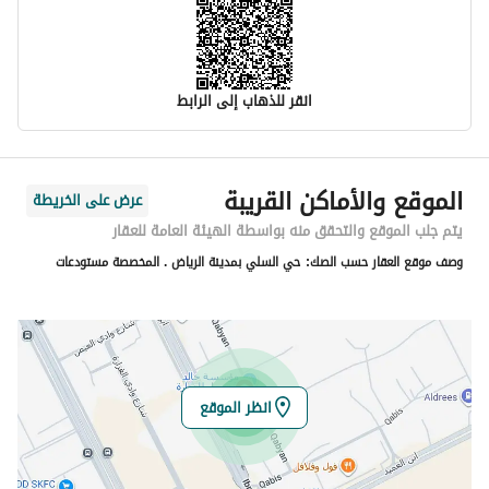
انقر للذهاب إلى الرابط
معلومات مسؤول الإعلان
الموقع والأماكن القريبة
عرض على الخريطة
اسم المسؤول
عبدالرحمن بن عبدالعزيز بن ابراهيم الخضير
يتم جلب الموقع والتحقق منه بواسطة الهيئة العامة للعقار
وصف موقع العقار حسب الصك:
حي السلي بمدينة الرياض . المخصصة مستودعات
رقم المسؤول
0504421252
الموقع
المنطقة
منطقة الرياض
انظر الموقع
المدينة
الرياض