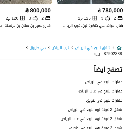
كهرباء
نعم
⃁
800,000
⃁
780,000
صرف صحي
نعم
2
3
125 م2
2
3
128 م2
شارع مرات، حي ظهرة لبن، غرب الرياض، الرياض
تفاصيل اضافية
عمر العقار
جديد
شقق للبيع في الرياض
غرب الرياض
حي طويق
87902338 - بيوت
عرض الشارع
0
تصفح أيضاً
رقم المخطط
2509
عقارات للبيع في الرياض
رقم صك الملكية
9908412233000018
عقارات للبيع في غرب الرياض
واجهة العقار
-
عقارات للبيع في طويق
شقق 2 غرفة نوم للبيع في الرياض
حدود واطوال العقار
-
شقق 2 غرفة نوم للبيع في غرب الرياض
الضمانات والمدة
-
شقق 2 غرفة نوم للبيع في طويق