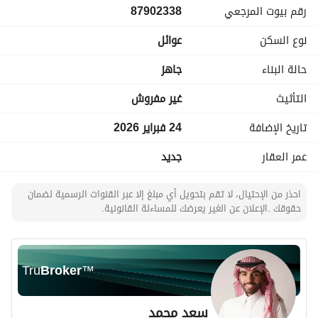
رقم بيوت المرجعي
87902338
نوع السكن
عوائل
حالة البناء
جاهز
التأثيث
غير مفروش
تاريخ الإضافة
24 فبراير 2026
عمر العقار
جديد
احذر من الإحتيال، لا تقم بتحويل أي مبلغ إلا عبر القنوات الرسمية لضمان
حقوقك .الإعلان عن الغير يعرضك للمساءلة القانونية.
Tru
Broker
™
سعد محمد