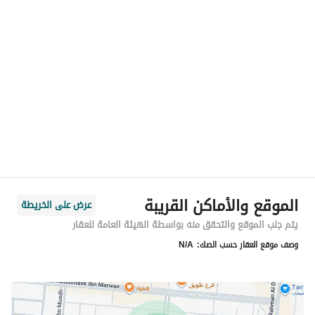
الموقع
المنطقة
منطقة الرياض
المدينة
الرياض
الحي
طويق
اسم الشارع
عبدالله بن أبي حبيب
الرمز البريدي
14927
الموقع والأماكن القريبة
عرض على الخريطة
رقم المبنى
7218
يتم جلب الموقع والتحقق منه بواسطة الهيئة العامة للعقار
وصف موقع العقار حسب الصك:
N/A
الرقم الاضافي
3574
خط العرض
24.56339704235749