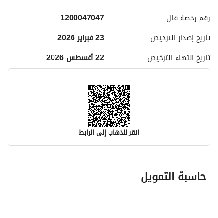
رقم رخصة
فال
1200047047
تاريخ إصدار
الترخيص
23 فبراير 2026
تاريخ انتهاء
الترخيص
22 أغسطس 2026
انقر للذهاب إلى الرابط
معلومات مسؤول الإعلان
حاسبة التمويل
اسم المسؤول
حمدي علي بن حمدى علاءالدين
رقم المسؤول
0567043499