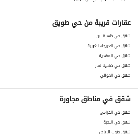
قنوات الاعلان
منصة مرخصة ،لوحة اعلانية ،منصات التواص
عقارات قريبة من حي طويق
هل يوجد اي التزام على
لا يوجد
العقار ؟
شقق حي ظهرة لبن
شقق حي العريجاء الغربية
مطابقة لكود البناء
-
شقق حي المهدية
السعودي
شقق حي ضاحية نمار
العقار مرهون
لا
شقق حي العوالي
العقار مقيد
لا
شقق في مناطق مجاورة
رقم الأرض
979+981+983+985+987+989
شقق حي الخزامى
ملاحظات
-
شقق حي النخبة
حدود العقار/الملكية
شقق جنوب الرياض