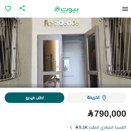
الخريطة
اطلب فيديو
⃁
790,000
القسط الشهري المقدر
5.1K
⃁