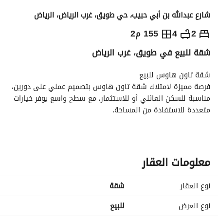
شارع عبدالله بن أبي حبيب، حي طويق، غرب الرياض، الرياض
790,000
⃁
2
4
155 م2
شقة للبيع في طويق، غرب الرياض
التفاصيل
معلومات ترخيص الإعلان
حاسبة التمويل
شقة تاون هاوس للبيع
فرصة مميزة لامتلاك شقة تاون هاوس بتصميم عملي على دورين، 
مناسبة للسكن العائلي أو للاستثمار، مع سطح واسع يوفر خيارات 
متعددة للاستفادة من المساحة. 
تتكون من:
الدور الأرضي: مجلس + صالة + مطبخ + دورتين مياه. 
الدور الأول: غرفتي نوم (منها غرفة ماستر) + دورتين مياه. 
المميزات: مطبخ راكب - مكيفات راكبة - سطح كبير جدًا - إمكانية 
معلومات العقار
استغلال السطح وإنشاء شقة مستقلة - تصميم يوفر الخصوصية 
بين الأدوار. 
نوع العقار
شقة
مناسبة للسكن أو الاستثمار بفضل التوزيع العملي والمساحات 
المرنة. 
نوع العرض
للبيع
ملاحظة: العقار مرهون.