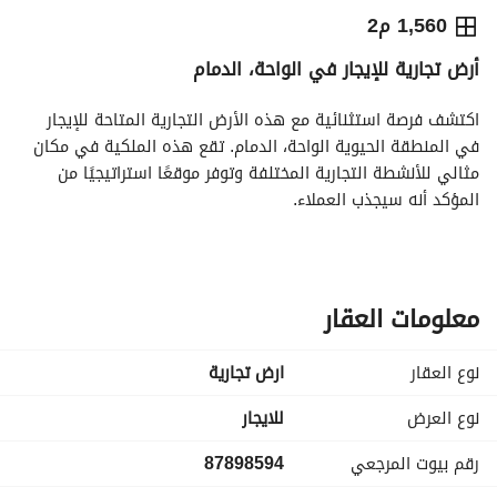
⃁
234,000
سنوياً
1,560 م2
أرض تجارية للإيجار في الواحة، الدمام
يص الإعلان
الاماكن القريبة
اكتشف فرصة استثنائية مع هذه الأرض التجارية المتاحة للإيجار 
في المنطقة الحيوية الواحة، الدمام. تقع هذه الملكية في مكان 
مثالي للأنشطة التجارية المختلفة وتوفر موقعًا استراتيجيًا من 
المؤكد أنه سيجذب العملاء. 
الميزات الرئيسية:
- أرض تجارية بمساحة واسعة للتطوير
- تقع في منطقة الواحة النابضة بالحياة في الدمام
معلومات العقار
- مثالية للتجزئة، مكاتب، أو مشاريع تجارية أخرى
- الوصول السهل إلى الطرق الرئيسية ووسائل النقل
نوع العقار
ارض تجارية
- قيمة الايجار: 234,000ريال سنوياً قابله للتفاوض
نوع العرض
للايجار
تقدم هذه الأرض التجارية لوحة فارغة للشركات التي تبحث عن 
رقم بيوت المرجعي
87898594
إقامة وجود في منطقة تنمو باستمرار. كما أن المنطقة المحيطة 
تحتوي على مزيج من العقارات السكنية والتجارية، مما يضمن تدفقًا 