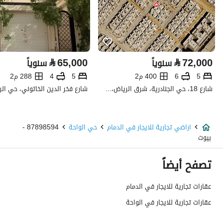
خط الطول
50.08884160814408
تفاصيل العقار
⃁
65,000
⃁
72,000
سنوياً
سنوياً
نوع الإعلان
للإيجار
5
6
400 م2
5
4
288 م2
استخدام العقار
-
شارع 18، حي الجنادرية، شرق الرياض، الرياض
نوع العقار
اراضي تجارية
اراضي تجارية للايجار في الدمام
حي الواحة
87898594 -
السعر
234000
بيوت
المساحة
1560
تصفح أيضاً
عدد الغرف
-
عقارات تجارية للايجار في الدمام
عقارات تجارية للايجار في الواحة
خدمات العقار