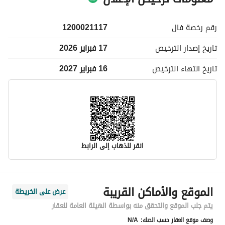
رقم رخصة
فال
1200021117
تاريخ إصدار
الترخيص
17 فبراير 2026
تاريخ انتهاء
الترخيص
16 فبراير 2027
انقر للذهاب إلى الرابط
معلومات مسؤول الإعلان
الموقع والأماكن القريبة
عرض على الخريطة
اسم المسؤول
عبدالعزيز براهيم بن محمد السويل
يتم جلب الموقع والتحقق منه بواسطة الهيئة العامة للعقار
وصف موقع العقار حسب الصك:
N/A
رقم المسؤول
0555045687