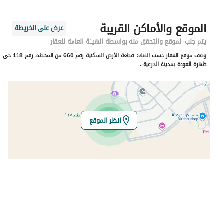
الرمز البريدي
13248
الموقع والأماكن القريبة
عرض على الخريطة
رقم المبنى
3051
يتم جلب الموقع والتحقق منه بواسطة الهيئة العامة للعقار
وصف موقع العقار حسب الصك:
قطعة الأرض السكنية رقم 660 من المخطط رقم 118 حى
الرقم الاضافي
6417
ظهرة العودة بمدينة الدرعية .
خط العرض
24.740972379281263
خط الطول
46.49921333741671
انظر الموقع
تفاصيل العقار
نوع الإعلان
للبيع
استخدام العقار
-
نوع العقار
اراضي سكنية