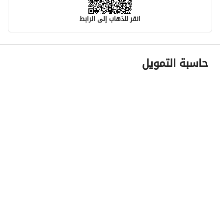
انقر للذهاب إلى الرابط
معلومات مسؤول الإعلان
حاسبة التمويل
اسم المسؤول
عبدالرحمن محمد على المهوس
رقم المسؤول
0531030005
الموقع
المنطقة
منطقة الرياض
المدينة
الدرعية
الحي
ظهره العودة غرب
اسم الشارع
ظهرة البديعة