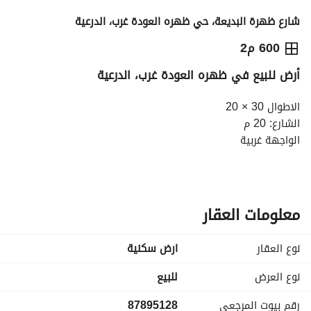
شارع ظهرة البديعة، حي ظهره العودة غرب، الدرعية
2,160,000
⃁
600 م2
أرض للبيع في ظهره العودة غرب، الدرعية
التفاصيل
معلومات ترخيص الإعلان
حاسبة التمويل
الاطوال 30 × 20
الشارع: 20 م
الواجهة غربية
معلومات العقار
نوع العقار
ارض سكنية
نوع العرض
للبيع
رقم بيوت المرجعي
87895128