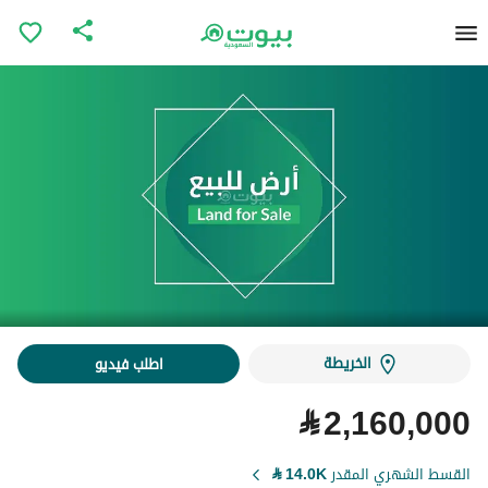
الخريطة
اطلب فيديو
⃁
2,160,000
القسط الشهري المقدر
14.0K
⃁