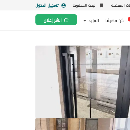
نات المفضلة
البحث المحفوظ
تسجيل الدخول
كن مضيفًا
المزيد
انشر إعلان