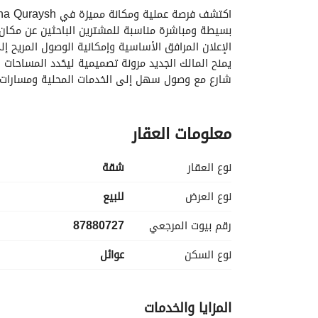
شارع مع وصول سهل إلى الخدمات المحلية ومسارات ا
الميزات والمواصفات الرئيسية:
معلومات العقار
- نوع العقار: شقة
- الغرض: للبيع
- الموقع: Batha Quraysh، مكة
نوع العقار
شقة
نوع العرض
للبيع
المعاينة. 
رقم بيوت المرجعي
87880727
- الحمامات: 0
- التأثيث: غير مُؤثثة
نوع السكن
عوائل
قيمة رقمية. 
- السعر: 520,000 ريال سعودي (سعر الطلب)
المزايا والخدمات
- المرافق: كهرباء، صرف صحي