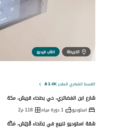
الخريطة
اطلب فيديو
القسط الشهري المقدر
3.4K
⃁
شارع ابن الغضائري، حي بطحاء قريش، مكة
استوديو
1 دورة مياه
118 م2
شقة استوديو للبيع في بَطَحاء قُرَيْش، مَكَّة
التفاصيل
معلومات ترخيص الإعلان
حاسبة ا