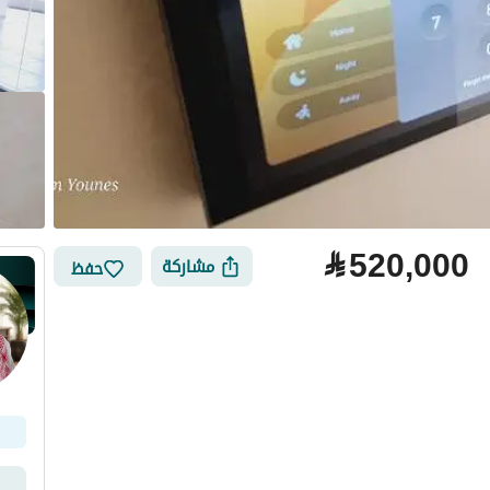
⃁
520,000
مشاركة
حفظ
لتمويل
الموقع والأماكن القريبة