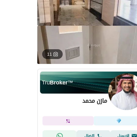
11
Tru
Broker
™
مازن محمد
الإيميل
اتصال