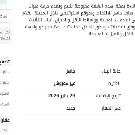
اكتشف فرصة عملية ومكانة مميزة في Batha Quraysh بمكة. هذه الشقة معروضة للبيع وتقدم حزمة ميزات 
بسيطة ومباشرة مناسبة للمشترين الباحثين عن مكان صافٍ جاهز للالتقاط وبموقع استراتيجي داخل المدينة. يقدّم 
شركة 
الإعلان المرافق الأساسية وإمكانية الوصول المريح إلى الخدمات المحلية ووسائط النقل والجيران. غياب التأثيث 
يمنح المالك الجديد مرونة تصميمية ليحُدد المساحات وفق تفضيلاته ويُطور الداخل كما يشاء. هذا خيار ذو واجهة 
احذر من
لنقل والميزات المحيطة. 
لضمان 
تصفح 
حالة البناء
جاهز
عقارات
- عدد الغرف: غير مُحدّد (يشير إلى -1 غرف)، لا يوجد عدّاد غرف نوم مُقدّم في العنوان. وفق التوجيه، لا يتم تضمين 
عدد غرف النوم إذا لم يتم تقديمه. يبقى هذا الفراغ لضمان قياس المساحة من خلال مخطط الطابق أو زيارة 
عقارات
التأثيث
غير مفروش
استود
تاريخ الإضافة
29 يناير 2026
استود
عمر العقار
جديد
- المساحة: غير مذكورة بالأمتار المربعة بشكل محدد؛ تم الإشارة إلى وحدة المساحة وهي المتر المربع، لكن دون 
عقارا
شقق ح