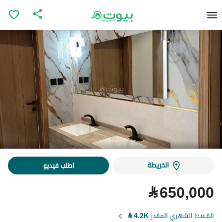
الخريطة
اطلب فيديو
⃁
650,000
القسط الشهري المقدر
4.2K
⃁