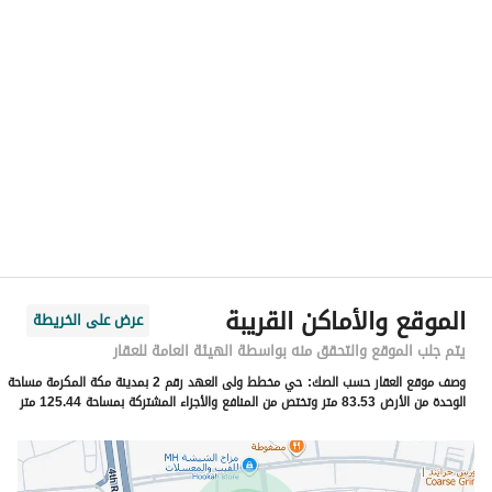
الموقع
المنطقة
منطقة مكة المكرمة
المدينة
مكة
الحي
الملك فهد
اسم الشارع
الحسن بن وهب
الرمز البريدي
24236
الموقع والأماكن القريبة
عرض على الخريطة
رقم المبنى
4814
يتم جلب الموقع والتحقق منه بواسطة الهيئة العامة للعقار
وصف موقع العقار حسب الصك:
حي مخطط ولى العهد رقم 2 بمدينة مكة المكرمة مساحة
الرقم الاضافي
7147
الوحدة من الأرض 83.53 متر وتختص من المنافع والأجزاء المشتركة بمساحة 125.44 متر
خط العرض
21.380076547364112