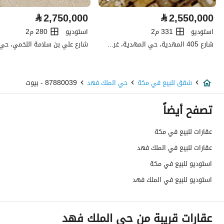
كهرباء
نعم
⃁
2,750,000
⃁
2,550,000
تفاصيل اضافية
استوديو
331 م2
استوديو
280 م2
شارع 405 المهدية، حي المهدية، غرب الرياض، الرياض
عمر العقار
جديد
عرض الشارع
0
شقق للبيع في مكة
حي الملك فهد
87880039 - بيوت
رقم المخطط
1 / 7 / 105
تصفح أيضاً
رقم صك الملكية
160002916977
عقارات للبيع في مكة
عقارات للبيع في الملك فهد
واجهة العقار
-
استوديو للبيع في مكة
حدود واطوال العقار
-
استوديو للبيع في الملك فهد
الضمانات والمدة
-
عقارات قريبة من حي الملك فهد
قنوات الاعلان
منصة مرخصة ،لوحة اعلانية ،منصات التواصل