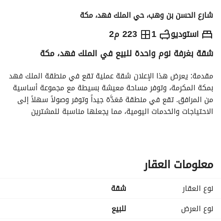
شارع الحسن بن وهب، حي الملك فهد، مكة
650,000
⃁
استوديو
1
223 م2
شقة بغرفة نوم واحدة للبيع في الملك فهد، مكة
التفاصيل
معلومات ترخيص الإعلان
حاسبة التمويل
مقدمة: يعرض هذا الإعلان شقة عملية تقع في منطقة الملك فهد 
بمكة المكرمة، وتوفر مساحة معيشة بسيطة مع مجموعة أساسية 
من المرافق. تقع في منطقة مُعَدَّة جيداً وتوفر وصولاً سهلاً إلى 
الاحتياجات والخدمات اليومية، مما يجعلها مناسبة للمشترين 
الباحثين عن مسكن وظيفي في موقع مركزي. 
تفاصيل العقار:
- نوع العقار: شقة
معلومات العقار
- الغرض: للبيع
- المدينة: مكة المكرمة
نوع العقار
شقة
- الموقع: الملك فهد
- السعر: 650,000 ريال سعودي
نوع العرض
للبيع
- المفروشات: غير مفروشة