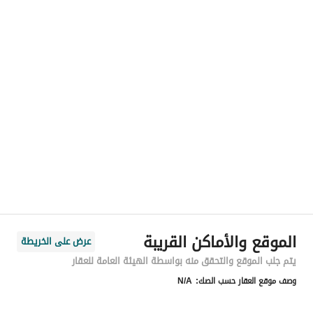
رقم المسؤول
0556603993
الموقع
المنطقة
منطقة الرياض
المدينة
الرياض
الحي
الملك سلمان
اسم الشارع
المنذر بن عبدالله
الرمز البريدي
12434
الموقع والأماكن القريبة
عرض على الخريطة
رقم المبنى
7560
يتم جلب الموقع والتحقق منه بواسطة الهيئة العامة للعقار
وصف موقع العقار حسب الصك:
N/A
الرقم الاضافي
2325