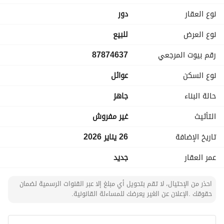
نوع العقار
دور
نوع العرض
للبيع
رقم بيوت المرجعي
87874637
نوع السكن
عوائل
حالة البناء
جاهز
التأثيث
غير مفروش
تاريخ الإضافة
26 يناير 2026
عمر العقار
جديد
احذر من الإحتيال، لا تقم بتحويل أي مبلغ إلا عبر القنوات الرسمية لضمان
حقوقك .الإعلان عن الغير يعرضك للمساءلة القانونية.