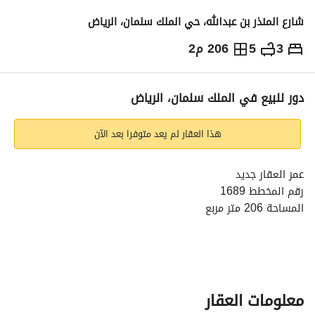
شارع المنذر بن عبدالله، حي الملك سلمان، الرياض
3
5
206 م2
1,950,000
⃁
التفاصيل
معلومات ترخيص الإعلان
حاسبة التمويل
دور للبيع في الملك سلمان، الرياض
هذا العقار لم يعد متوفرا بعد الآن
عمر العقار جديد
رقم المخطط 1689
المساحة 206 متر مربع
الخدمات:
كهرباء - مياه - صرف صحي
مكونة من:
معلومات العقار
3 غرف - 5 دورات مياه - صالة - مطبخ - مجلس