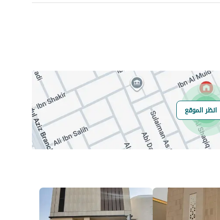
عدد الغرف
-
صرف صحي
نعم
انظر الموقع
هل يوجد اي التزام
لايوجد
على العقار ؟
مطابقة لكود البناء
-
السعودي
العقار مرهون
لا
العقار مقيد
لا