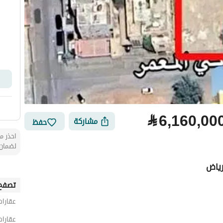
⃁
6,160,00
مشاركة
حفظ
احذر من
لضمان 
رياض
تصفح 
عقارات
عقارات
لتمويل
الموقع والأماكن القريبة