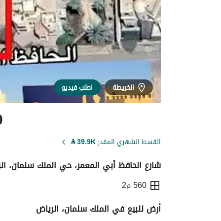
الخريطة
اطلب فيديو
0
القسط الشهري المقدر
39.9K
⃁
شارع الحافظ أبي المعمر، حي الملك سلمان، ال
560 م2
أرض للبيع في الملك سلمان، الرياض
التفاصيل
معلومات ترخيص الإعلان
حاسبة ا