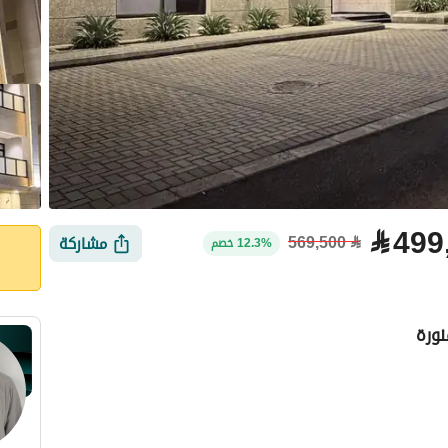
⃁
499
569,500
⃁
مشاركة
12.3% خصم
نورة
لتمويل
الموقع والأماكن القريبة