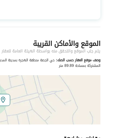
استخدام العقار
-
نوع العقار
شقق
الموقع والأماكن القريبة
خدمات العقار
يتم جلب الموقع والتحقق منه بواسطة الهيئة العامة للعقار
كهرباء
نعم
وصف موقع العقار حسب الصك:
المشتركة بمساحة 89.89 متر
تفاصيل اضافية
عمر العقار
جديد
عرض الشارع
0
رقم المخطط
م / م / 1074 / 1439
رقم صك الملكية
340108020386