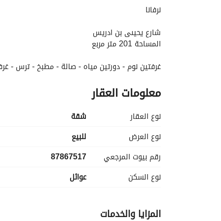
نرفانا
شارع يحيىى بن ادريس
المساحة 201 متر مربع
غرفتين نوم - دورتين مياه - صالة - مطبخ - ترس - غرف
معلومات العقار
عداد كهرباء مستقل - متوفر مياه وصرف صحي
نوع العقار
شقة
نوع العرض
للبيع
رقم بيوت المرجعي
87867517
نوع السكن
عوائل
المزايا والخدمات