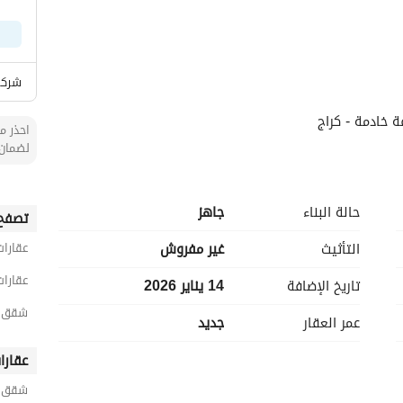
شركة 
ة خادمة - كراج
احذر من
لضمان 
حالة البناء
جاهز
تصفح 
التأثيث
غير مفروش
عقارات
عقارات
تاريخ الإضافة
14 يناير 2026
شقق 3 غرف نوم للبيع في المدينة المن
عمر العقار
جديد
عقارا
شقق حي