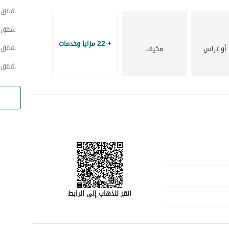
شقق ح
شقق ح
+ 22 مزايا وخدمات
شقق 
أو تراس
مكيف
شقق ح
انقر للذهاب إلى الرابط