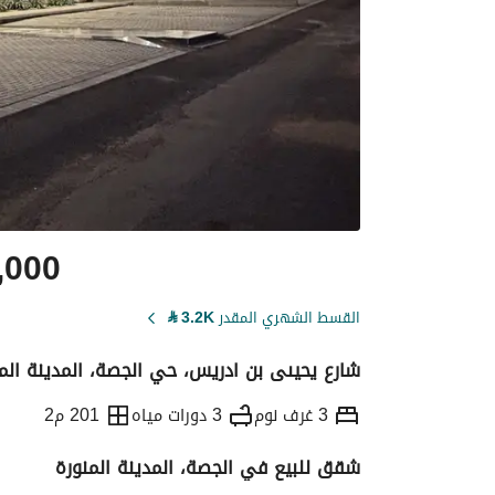
,000
القسط الشهري المقدر
3.2K
⃁
شارع يحيىى بن ادريس، حي الجصة، المدينة الم
3 غرف نوم
3 دورات مياه
201 م2
شقق للبيع في الجصة، المدينة المنورة
التفاصيل
معلومات ترخيص الإعلان
حاسبة ا