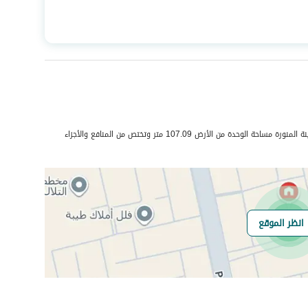
المساحة
201.68
عدد الغرف
2
حي الجصة منطقة الهجرة بمدينة المدينة المنورة مساحة الوحدة من الأرض 107.09 متر وتختص من المنافع والأجزاء
هل يوجد اي التزام
لا يوجد
انظر الموقع
على العقار ؟
مطابقة لكود البناء
-
السعودي