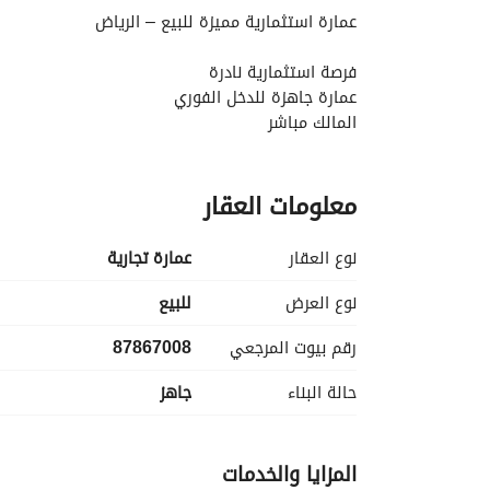
عمارة استثمارية مميزة للبيع – الرياض
فرصة استثمارية نادرة
عمارة جاهزة للدخل الفوري
المالك مباشر
الموقع: حي منفوحة – الرياض
معلومات العقار
المساحة: 240 م²
تتكون العمارة من 6 شقق واسعة
نوع العقار
عمارة تجارية
مساحة كل شقة 120 م²
نوع العرض
للبيع
مواصفات كل شقة:
رقم بيوت المرجعي
87867008
3 غرف كبيرة
صالة واسعة
حالة البناء
جاهز
مطبخ كبير
من دورتين إلى 3 دورات مياه
المزايا والخدمات
العمارة مجددة بالكامل تجديد شامل يشمل: