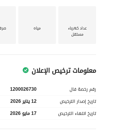
الأرضيات سيراميك
الكهرباء
السباكة
الدهانات
عداد كهرباء
مياه
صرف
العزل
مستقل
الأبواب
النوافذ
تم صرف أكثر من 500,000 ريال على الترميم بأعمال راقية
جميع الفواتير والتوثيقات متوفرة
معلومات ترخيص الإعلان
يوجد ضمان من مكتب هندسي معتمد لمدة تقارب 20 سنة على سلامة الإنشاءات
رقم رخصة
فال
1200026730
الدخل السنوي المتوقع: حوالي 160,000 ريال حسب سعر السوق
العقار جاهز للاستثمار الفوري دون أي مصاريف إضافي
تاريخ إصدار
الترخيص
12 يناير 2026
تاريخ انتهاء
الترخيص
17 مايو 2026
معلومات مسؤول الإعلان