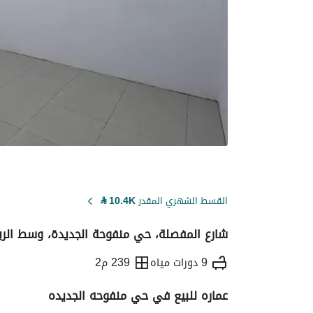
القسط الشهري المقدر
10.4K
⃁
شارع المفصلة، حي منفوحة الجديدة، وسط الري
9 دورات مياه
239 م2
عماره للبيع في حي منفوحه الجديده
التفاصيل
معلومات ترخيص الإعلان
حاسبة ا