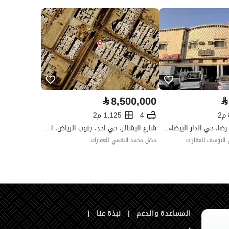
العقار مرهون
لا
العقار مقيد
لا
رقم الأرض
بدون
ملاحظات
-
ت التواصل الإجتماعي ،الإذاعة ،أخرى
⃁
8,500,000
⃁
4
1,125 م2
شارع محمد رشيد رضا، حي الدار البيضاء، جنوب الرياض، الرياض
شارع البشائر، حي احد، جنوب الرياض، الرياض
اليوسف للعقارات
مهل محمد البقمي للعقارات
تفصيل
North
تفصيل
عرض مختلف من 5 الى 7
المساعدة والدعم
|
نبذة عنا
|