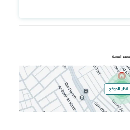
المساحة
239.46
عدد الغرف
18
صرف صحي
نعم
قسيم القطعة
انظر الموقع
هل يوجد اي التزام
لايوجد بحسب افصاح المالك
على العقار ؟
مطابقة لكود البناء
-
السعودي