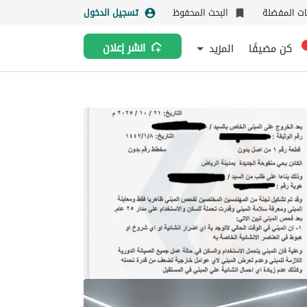
نات المفضلة
البحث المحفوظ
تسجيل الدخول
كن مضيفًا
المزيد
انشر إعلان