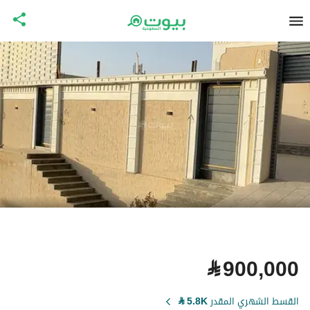
⃁
900,000
القسط الشهري المقدر
5.8K
⃁