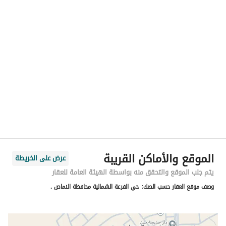
رقم المسؤول
0555780712
الموقع
المنطقة
منطقة عسير
المدينة
النماص
الحي
الرحاب
اسم الشارع
155 الرحاب
الرمز البريدي
67381
الموقع والأماكن القريبة
عرض على الخريطة
رقم المبنى
6762
يتم جلب الموقع والتحقق منه بواسطة الهيئة العامة للعقار
وصف موقع العقار حسب الصك:
حي الفرعة الشمالية محافظة النماص .
الرقم الاضافي
3699
خط العرض
19.15557626824254