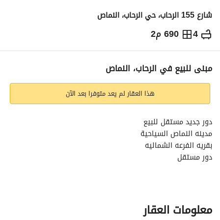
شارع 155 الرحاب، حي الرحاب، النماص
4
690 م2
900,000
⃁
التفاصيل
معلومات ترخيص الإعلان
حاسبة التمويل
مبنى للبيع في الرحاب، النماص
هذا العقار لم يعد متوفرا بعد الآن
دور جديد مستقل للبيع
مدينه النماص السياحية
بقريه الفرعه الشماليه
دور مستقل
على ارض مساحه 690 متر مربع
احواش واسعه مداخل مستقله
حوش رجال وحوش نساء
موسس ثلاثه سويتات دور ثاني
معلومات العقار
درج مستقل ويفتح على الدور