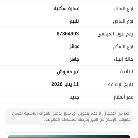
كل التفاصيل (على الخاص )
نوع العقار
عمارة سكنية
السطح صبه ميول
ضمان خمسين سنه سباكه
نوع العرض
للبيع
كهرباه ٢٥سنه
رقم بيوت المرجعي
87864903
خزان يسع ٢٥طن
بوابه دخول
نوع السكن
عوائل
الابواب الداخليه تركيه
الطيق دبل قلاص
حالة البناء
جاهز
الغسالات رخام راكبه
الجبوس مغربي اللى اشتغلها
التأثيث
غير مفروش
الضمانات موجوده كامله
تاريخ الإضافة
11 يناير 2026
الشغل والبناء شخصي
شهاده اتمام البناء
عمر العقار
جديد
السوم 800 الف
المطلوب 850 الف
احذر من الإحتيال، لا تقم بتحويل أي مبلغ إلا عبر القنوات الرسمية لضمان
فيه تفاوض مع الجاد
حقوقك .الإعلان عن الغير يعرضك للمساءلة القانونية.
التواصل سمح للعقار
جوال 0555780712
رخصة 1100003714