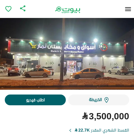
الخريطة
اطلب فيديو
⃁
3,500,000
القسط الشهري المقدر
22.7K
⃁