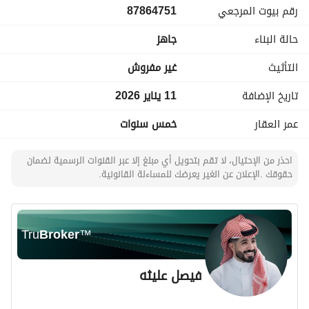
رقم بيوت المرجعي
87864751
قريبة من مشاريع كبرى:
حالة البناء
جاهز
مشروع القدية
مشروع حدائق الملك عبدالله
التأثيث
غير مفروش
للتواصل / 0530304002
تاريخ الإضافة
11 يناير 2026
0503139137
عمر العقار
خمس سنوات
فرصة استثمارية نادرة في موقع واعد
احذر من الإحتيال، لا تقم بتحويل أي مبلغ إلا عبر القنوات الرسمية لضمان
حقوقك .الإعلان عن الغير يعرضك للمساءلة القانونية.
Tru
Broker
™
فيصل عليثه