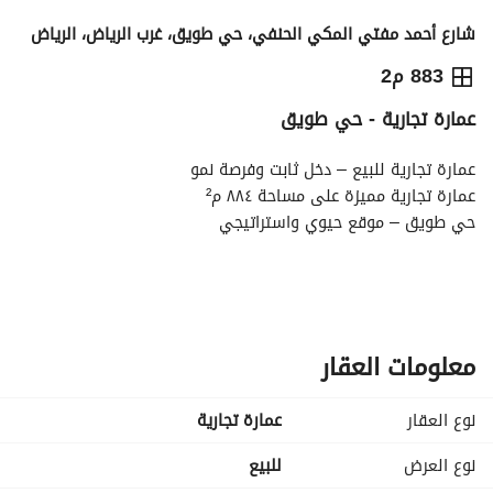
شارع أحمد مفتي المكي الحنفي، حي طويق، غرب الرياض، الرياض
3,500,000
⃁
883 م2
عمارة تجارية - حي طويق
التفاصيل
معلومات ترخيص الإعلان
حاسبة التمويل
عمارة تجارية للبيع – دخل ثابت وفرصة نمو
عمارة تجارية مميزة على مساحة ٨٨٤ م²
حي طويق – موقع حيوي واستراتيجي
تقع على شارعين:
* شارع ٣٠م غرب
* شارع ٢٠م شمال
معلومات العقار
مؤجرة حالياً بعقد واحد
الدخل السنوي: ١٧٥,٠٠٠ ريال
نوع العقار
عمارة تجارية
السطح فاضي وقابل للاستثمار أو التطوير
نوع العرض
للبيع
(فرصة لزيادة العائد مستقبلاً)