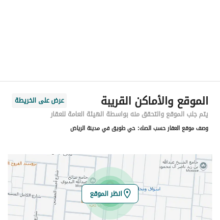
المنطقة
منطقة الرياض
المدينة
الرياض
الحي
طويق
اسم الشارع
أحمد مفتي المكي الحنفي
الرمز البريدي
14933
الموقع والأماكن القريبة
عرض على الخريطة
رقم المبنى
2069
يتم جلب الموقع والتحقق منه بواسطة الهيئة العامة للعقار
وصف موقع العقار حسب الصك:
حي طويق في مدينة الرياض
الرقم الاضافي
7063
خط العرض
24.548178106117277
خط الطول
46.52203963632996
انظر الموقع
تفاصيل العقار