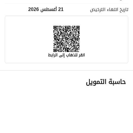
تاريخ انتهاء
الترخيص
21 أغسطس 2026
انقر للذهاب إلى الرابط
معلومات مسؤول الإعلان
حاسبة التمويل
اسم المسؤول
أفنان عليثه عايض المطيري
رقم المسؤول
0530304002
الموقع