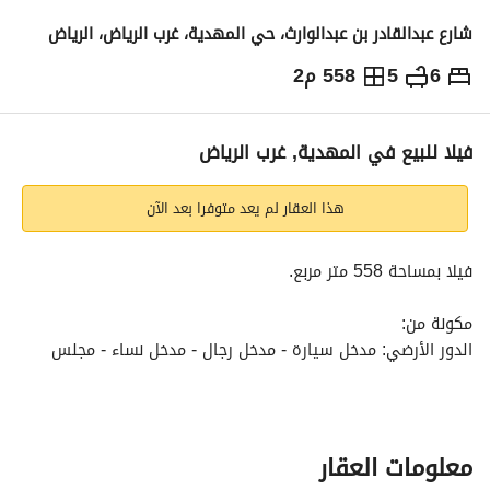
شارع عبدالقادر بن عبدالوارث، حي المهدية، غرب الرياض، الرياض
6
5
558 م2
2,150,000
⃁
التفاصيل
معلومات ترخيص الإعلان
حاسبة التمويل
فيلا للبيع في المهدية, غرب الرياض
هذا العقار لم يعد متوفرا بعد الآن
فيلا بمساحة 558 متر مربع. 
مكونة من:
الدور الأرضي: مدخل سيارة - مدخل رجال - مدخل نساء - مجلس 
رجال - صالة طعام - صالة واسعة - مطبخ
الدور الأول: 4 غرف ماستر
معلومات العقار
الدور الثاني: غرفة نوم ماستر - جناح خادمة - غرفة غسيل - صالة 