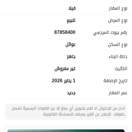
مطلة على السطح - سطح
نوع العقار
فیلا
نوع العرض
للبيع
رقم بيوت المرجعي
87858400
نوع السكن
عوائل
حالة البناء
جاهز
التأثيث
غير مفروش
تاريخ الإضافة
1 يناير 2026
عمر العقار
جديد
احذر من الإحتيال، لا تقم بتحويل أي مبلغ إلا عبر القنوات الرسمية لضمان
حقوقك .الإعلان عن الغير يعرضك للمساءلة القانونية.