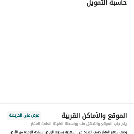
حاسبة التمويل
اسم المسؤول
-
رقم المسؤول
-
الموقع
المنطقة
منطقة الرياض
المدينة
الرياض
الحي
المهدية
اسم الشارع
عبدالقادر بن عبدالوارث
الرمز البريدي
13757
الموقع والأماكن القريبة
عرض على الخريطة
رقم المبنى
2637
يتم جلب الموقع والتحقق منه بواسطة الهيئة العامة للعقار
وصف موقع العقار حسب الصك:
حي المهدية بمدينة الرياض مساحة الوحدة من الأرض