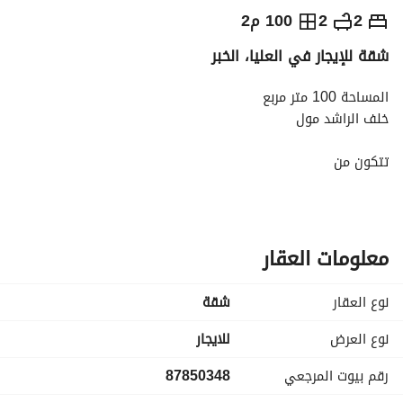
⃁
4,000
سنوياً
2
2
100 م2
شقة للإيجار في العليا، الخبر
يص الإعلان
الاماكن القريبة
المساحة 100 متر مربع
خلف الراشد مول
تتكون من
غرفتين وصالة ومطبخ ودورتين مياه
شامل الكهرباء والمياه وأعمال الصيانة
معلومات العقار
نوع العقار
شقة
نوع العرض
للايجار
رقم بيوت المرجعي
87850348