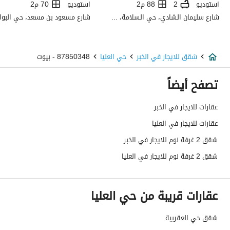
استوديو
2
88 م2
استوديو
70 م2
استخدام العقار
-
شارع سليمان الشادي، حي السلامة، شمال جدة، جدة
نوع العقار
شقق
شقق للايجار في الخبر
حي العليا
87850348 - بيوت
السعر
4300
تصفح أيضاً
المساحة
100
عقارات للايجار في الخبر
عدد الغرف
2
عقارات للايجار في العليا
خدمات العقار
شقق 2 غرفة نوم للايجار في الخبر
شقق 2 غرفة نوم للايجار في العليا
كهرباء
نعم
صرف صحي
نعم
عقارات قريبة من حي العليا
الياف ضوئية
نعم
شقق حي العقربية