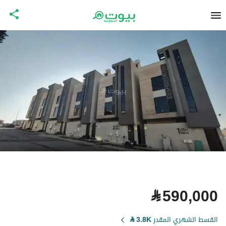
⃁
590,000
القسط الشهري المقدر
3.8K
⃁