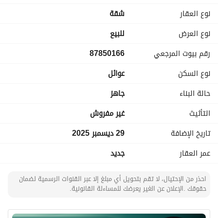
مجلس رجال ببلكونة وحمام ومغاسل
نوع العقار
شقة
مقلط صالة بحمام ومغاسل
مطبخ بمستودع
نوع العرض
للبيع
غرفة غسيل غرفة نوم
رقم بيوت المرجعي
87850166
عدد 2 غرفة ماستر
سطح بمجلس بحمام ومغاسل وغرفة غسيل
نوع السكن
عوائل
حالة البناء
جاهز
التأثيث
غير مفروش
تاريخ الإضافة
29 ديسمبر 2025
عمر العقار
جديد
احذر من الإحتيال، لا تقم بتحويل أي مبلغ إلا عبر القنوات الرسمية لضمان
حقوقك .الإعلان عن الغير يعرضك للمساءلة القانونية.