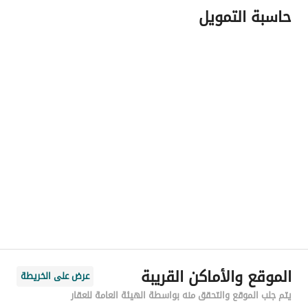
حاسبة التمويل
اسم المسؤول
متعب سلطان ثاني العنزي
رقم المسؤول
0535232958
الموقع
المنطقة
منطقة عسير
المدينة
خميس مشيط
الحي
حي المعارض
اسم الشارع
سعيد بن ربيعه
الرمز البريدي
62451
الموقع والأماكن القريبة
عرض على الخريطة
رقم المبنى
4057
يتم جلب الموقع والتحقق منه بواسطة الهيئة العامة للعقار