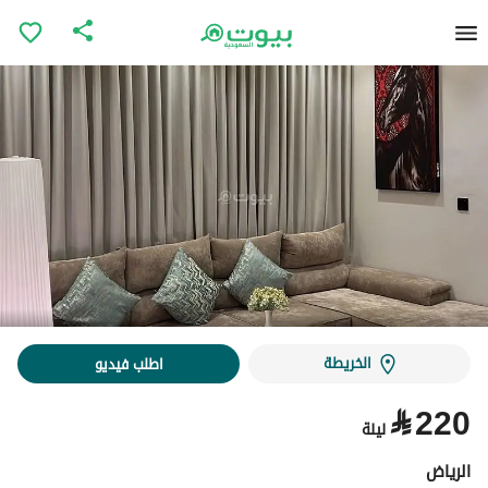
الخريطة
اطلب فيديو
⃁
220
ليلة
الرياض