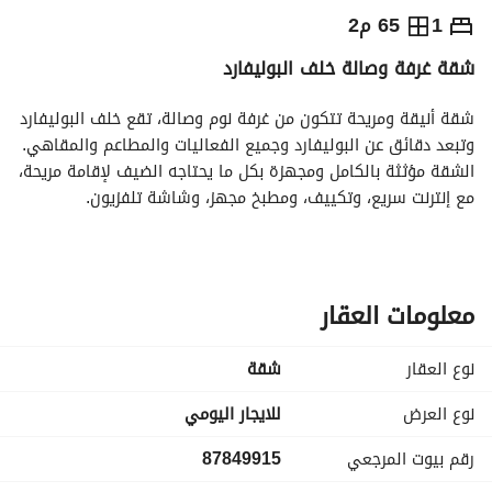
⃁
220
يومياً
1
65 م2
شقة غرفة وصالة خلف البوليفارد
رة السياحة
الاماكن القريبة
شقة أنيقة ومريحة تتكون من غرفة نوم وصالة، تقع خلف البوليفارد 
وتبعد دقائق عن البوليفارد وجميع الفعاليات والمطاعم والمقاهي. 
الشقة مؤثثة بالكامل ومجهزة بكل ما يحتاجه الضيف لإقامة مريحة، 
مع إنترنت سريع، وتكييف، ومطبخ مجهز، وشاشة تلفزيون. 
الموقع هادئ وقريب من الخدمات، مناسب للإقامات القصيرة 
والطويلة، ولمن يبحث عن الراحة وقرب الموقع في نفس الوقت
معلومات العقار
نوع العقار
شقة
نوع العرض
للايجار اليومي
رقم بيوت المرجعي
87849915