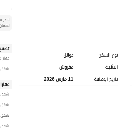
احذر من
لضمان 
تصفح 
نوع السكن
عوائل
عقارات
التأثيث
مفروش
شقق 1 غرفة نوم مفروشة للايجار اليومي في ال
تاريخ الإضافة
11 مارس 2026
عقارا
شقق ا
شقق ا
شقق ر
شقق ا