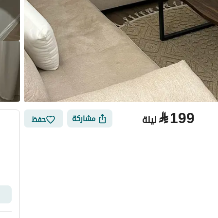
⃁
199
ليلة
مشاركة
حفظ
الأماكن القريبة