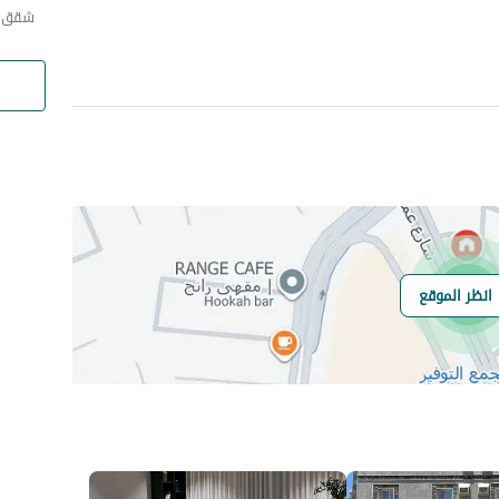
شقق ا
انظر الموقع