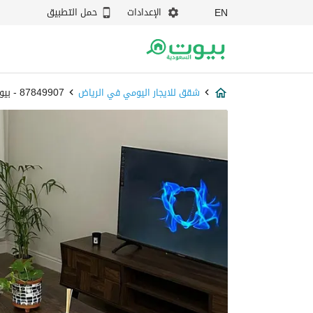
الإعدادات
حمل التطبيق
EN
شقق للايجار اليومي في الرياض
87849907 - بيوت