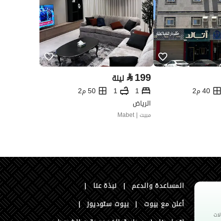
⃁
199
ليلة
40 م2
1
1
50 م2
الرياض
مبيت | Mabet
المساعدة والدعم
|
نبذة عنا
|
أعلن مع بيوت
|
بيوت ستوديوز
|