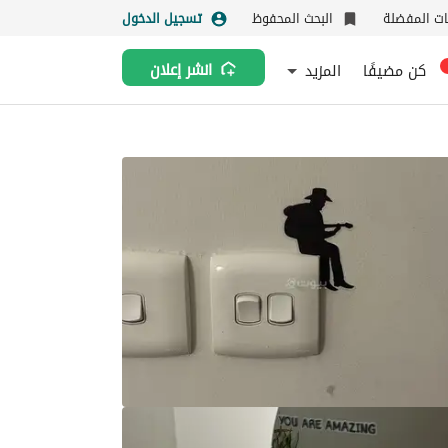
نات المفضلة
البحث المحفوظ
تسجيل الدخول
كن مضيفًا
المزيد
انشر إعلان