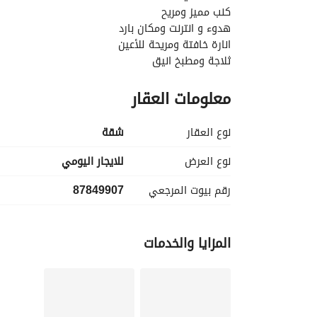
كنب مميز ومريح
هدوء و انترنت ومكان بارد
انارة خافتة ومريحة للأعين
ثلاجة ومطبخ انيق
مايكرويف
معلومات العقار
غرفة نوم كينج مميزة
مرآة انيقة وجميلة لتصوير اناقتك
دخول ذاتي دون حاجة لمقابلة احدهم
نوع العقار
شقة
نوع العرض
للايجار اليومي
رقم بيوت المرجعي
87849907
المزايا والخدمات