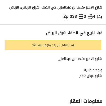
شارع الامير متعب بن عبدالعزيز، حي الصفا، شرق الرياض، الرياض
4
3
338 م2
2,100,000
⃁
التفاصيل
معلومات ترخيص الإعلان
حاسبة التمويل
فيلا للبيع في الصفا، شرق الرياض
هذا العقار لم يعد متوفرا بعد الآن
شارع الامير متعب بن عبدالعزيز
واجهة غربية
شارع عرض 30م
4 غرف نوم - 3 دورات مياه - صالة - مطبخ
معلومات العقار