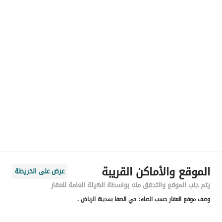
رقم المسؤول
0556494455
الموقع
المنطقة
منطقة الرياض
المدينة
الرياض
الحي
الصفا
اسم الشارع
الامير متعب بن عبدالعزيز
الرمز البريدي
12856
الموقع والأماكن القريبة
عرض على الخريطة
رقم المبنى
6141
يتم جلب الموقع والتحقق منه بواسطة الهيئة العامة للعقار
وصف موقع العقار حسب الصك:
حي الصفا بمدينة الرياض .
الرقم الاضافي
2368