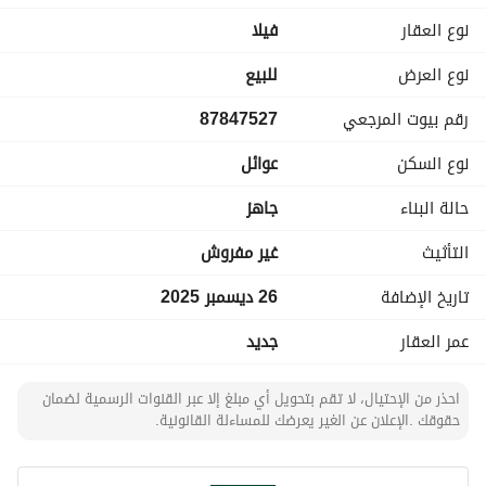
نوع العقار
فیلا
نوع العرض
للبيع
رقم بيوت المرجعي
87847527
نوع السكن
عوائل
حالة البناء
جاهز
التأثيث
غير مفروش
تاريخ الإضافة
26 ديسمبر 2025
عمر العقار
جديد
احذر من الإحتيال، لا تقم بتحويل أي مبلغ إلا عبر القنوات الرسمية لضمان
حقوقك .الإعلان عن الغير يعرضك للمساءلة القانونية.