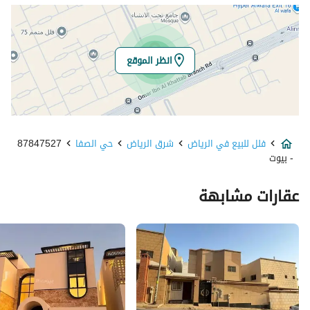
خط العرض
24.66478978266868
خط الطول
46.776131960712846
انظر الموقع
تفاصيل العقار
نوع الإعلان
للبيع
فلل للبيع في الرياض
شرق الرياض
حي الصفا
87847527
استخدام العقار
-
- بيوت
نوع العقار
فلل
عقارات مشابهة
السعر
2100000
المساحة
338.4
عدد الغرف
4