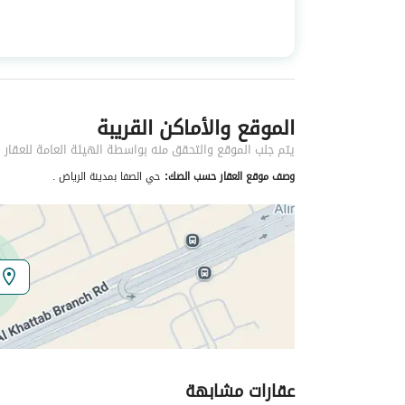
استخدام العقار
-
نوع العقار
فلل
الموقع والأماكن القريبة
خدمات العقار
يتم جلب الموقع والتحقق منه بواسطة الهيئة العامة للعقار
كهرباء
نعم
وصف موقع العقار حسب الصك:
حي الصفا بمدينة الرياض .
تفاصيل اضافية
عمر العقار
جديد
عرض الشارع
40
رقم المخطط
3203 / 1
عقارات مشابهة
رقم صك الملكية
962099006652