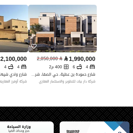
واجهة العقار
غربية
حدود واطوال العقار
-
الضمانات والمدة
-
قنوات الاعلان
منصة مرخصة ،لوحة اعلانية ،منصا
2,100,000
⃁
1,990,000
2,050,000
⃁
حدود العقار/الملكية
4
6
400 م2
4
4
شارع حمودة بن عطية، حي الصفا، شرق الرياض، الرياض
الشمالي
شركة دار بيات للتطوير والاستثمار العقاري
شركة أوفرز العقاريه
اسم
:
طول
واحد و عشرون متر و خمسون سن
الشرقي
اسم
: