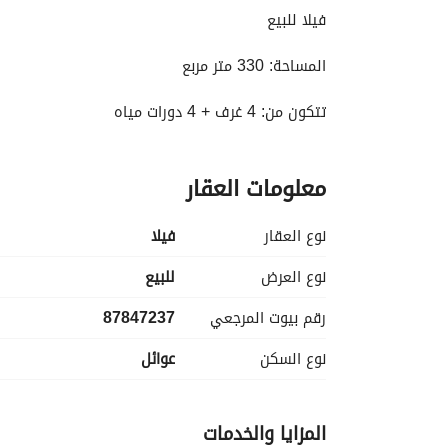
فيلا للبيع
المساحة: 330 متر مربع
تتكون من: 4 غرف + 4 دورات مياه
الشارع: 40 متر
معلومات العقار
الواجهة: غربية
نوع العقار
فیلا
نوع العرض
للبيع
رقم بيوت المرجعي
87847237
نوع السكن
عوائل
المزايا والخدمات