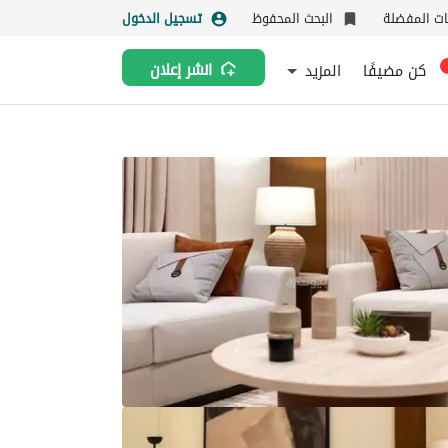
نات المفضلة
البحث المحفوظ
تسجيل الدخول
كن مضيفًا
المزيد
انشر إعلان