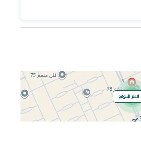
المساحة
329.74
عدد الغرف
4
انظر الموقع
هل يوجد اي التزام
لا
على العقار ؟
مطابقة لكود البناء
Yes
السعودي