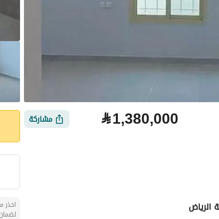
⃁
1,380,000
مشاركة
احذر من
 الرياض
لضمان 
لتمويل
الموقع والأماكن القريبة