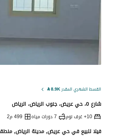
القسط الشهري المقدر
8.9K
⃁
شارع 0، حي عريض، جنوب الرياض، الرياض
10+ غرف نوم
7 دورات مياه
499 م2
فيلا للبيع في حي عريض, مدينة الرياض, منطقة
التفاصيل
معلومات ترخيص الإعلان
حاسبة ا