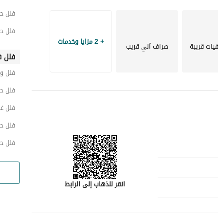
فلل ح
فلل ح
+ 2 مزايا وخدمات
ات قريبة
صراف آلي قريب
فلل ف
فلل و
فلل حي
فلل غر
فلل حي
فلل ح
انقر للذهاب إلى الرابط