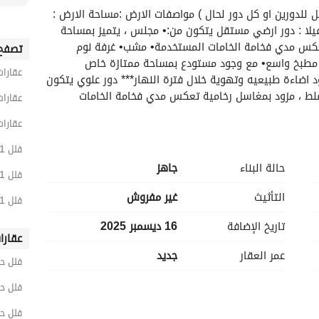
للبيع فيلا عبارة عن دورين مستقلين ( يمكن البيع كامل للدورين او كل دور لحال ) مواصفات الارض :مساحة الارض : 
450شارع : عرض 15 شمالي بطول 18 ممواصفات الفيلا : دور ارضي مستقل يتكون من:• مجلس ، يتميز بمساحة 
كبيرة وتناسق مميز• مقلط ، مزود بمغاسل رخامية تعكس مدي فخامة الخامات المستخدمة• مشب• غرفة نوم 
تصفح 
ماستر• 2غرفة نوم اضافية• صالة بمساحة كبيرة جدا• مطبخ واسع• مع وجود مستودع بمساحة ممتازة خاص 
عقارات
بالمطبخ• 3 دورات مياة ارتداد خلفي مميز يسمع بوجود اضاءة طبيعيه وتهوية خلال فترة النهار*** دور علوي يتكون 
من :• مجلس ، يتميز بمساحة كبيرة وتناسق مميز• مقلط ، مزود بمغاسل رخامية تعكس مدي فخامة الخامات 
عقارات
المستخدمة• غرفة نوم ماستر• 2 غرفة نوم اضافية• صالة بمساحة كبيرة جدا• مطبخ ممتاز• 3 دورات 
عقارات
مياة***مواصفات اخرى مهمه : خزان ماء ارضي وعلوي مستقل لكل دور عداد كهرباء مستقل لكل دور مدخل سيارات 
العيوب الخفية للمباني وضمان علي مواد السباكه
فلل 11 غرف نوم للبيع في الرياض
حالة البناء
جاهز
فلل 11 غرف نوم للبيع في جنوب الرياض
التأثيث
غير مفروش
فلل 11 غرف نوم للبيع في عريض
تاريخ الإضافة
16 ديسمبر 2025
عقارا
عمر العقار
جديد
فلل ح
فلل ح
فلل ح