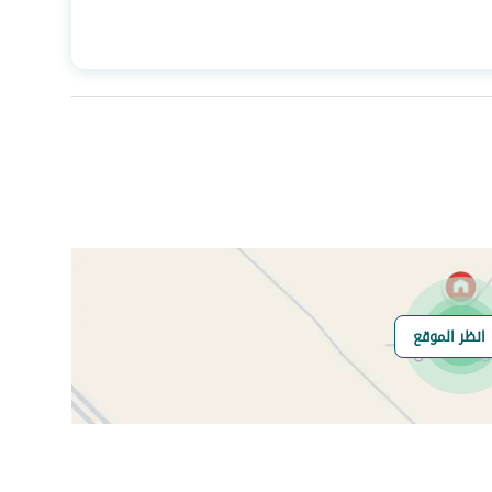
المساحة
499.56
عدد الغرف
13
انظر الموقع
هل يوجد اي التزام
لايوجد
على العقار ؟
مطابقة لكود البناء
-
السعودي