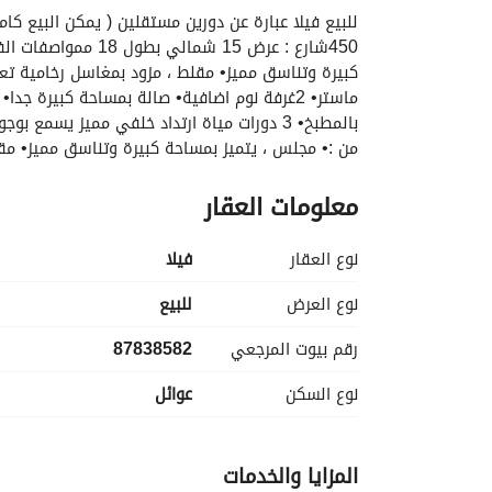
معلومات العقار
مستقل مزود بابواب كهربائية المبني مؤمن عليه ضد 
الواجهة من الحجر الطبيعي
نوع العقار
فیلا
نوع العرض
للبيع
رقم بيوت المرجعي
87838582
نوع السكن
عوائل
المزايا والخدمات