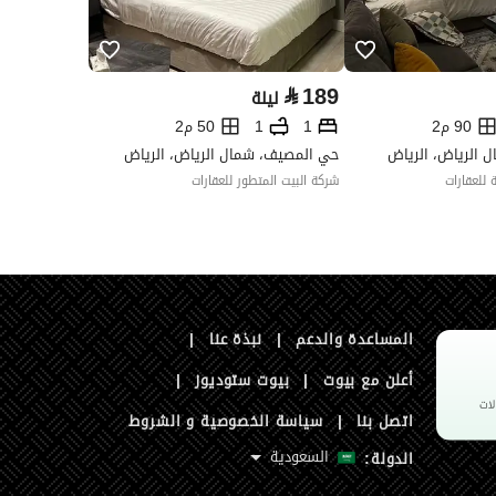
⃁
189
ليلة
90 م2
1
1
50 م2
ل الرياض، الرياض
حي المصيف، شمال الرياض، الرياض
للعقارات
شركة البيت المتطور للعقارات
المساعدة والدعم
|
نبذة عنا
|
أعلن مع بيوت
|
بيوت ستوديوز
|
اتصل بنا
|
سياسة الخصوصية و الشروط
السعودية
الدولة: