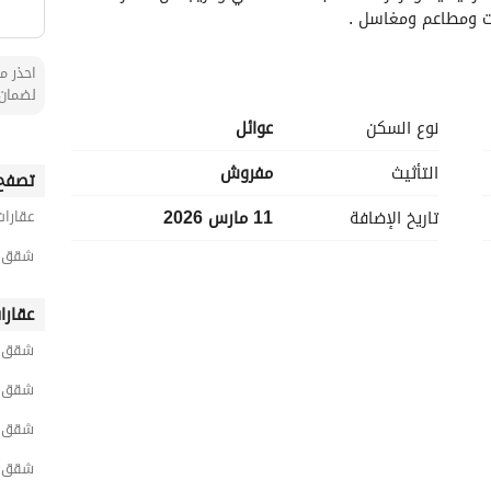
ت ومطاعم ومغاسل .
احذر من
لضمان 
نوع السكن
عوائل
التأثيث
مفروش
تصفح 
تاريخ الإضافة
11 مارس 2026
عقارات
شقق 1 غرفة نوم مفروشة للايجار اليومي في ال
عقارا
شقق ا
شقق ا
شقق ر
شقق ا