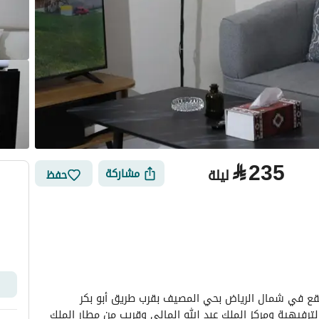
⃁
235
ليلة
مشاركة
حفظ
الأماكن القريبة
استديو هادئ وأنيق بدخول ذاتي وركن قهوة خاص يقع في شمال الرياض بحي المصيف بقرب طريق أبو بكر 
الصديق قريب من فعاليات موسم الرياض والمرفقات الترفيهية ومركز الملك عبد الله المالي وقريب من مطار الملك 