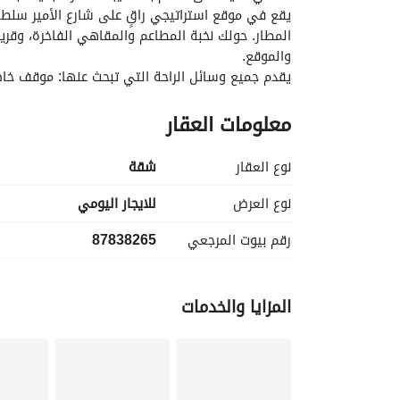
والموقع. 
السرعة، تلفزيون ذكي بجميع منصات المشاهدة، ودخو
معلومات العقار
للباحثين عن الفخامة والإطلالة المميزة… هذا الجناح ه
نوع العقار
شقة
نوع العرض
للايجار اليومي
رقم بيوت المرجعي
87838265
المزايا والخدمات