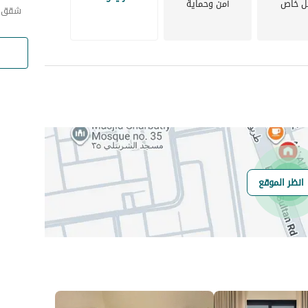
ل خاص
أمن وحماية
شقق ي
انظر الموقع