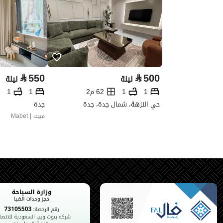
⃁
550
⃁
500
ليلة
ليلة
1
1
62 م2
1
1
حي النزهة، شمال جدة، جدة
جدة
مبيت | Mabet