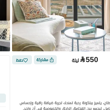
⃁
550
ليلة
مشاركة
حفظ
الأماكن القريبة
جناح ملكي فاخر بإطلالة واسعة على شارع الأمير سلطان، يتميز ببلكونة رحبة تمنحك تجربة ضيافة راقية وإحساس 
مل، ليجمع بين الفخامة، الراحة، والخصوصية في آن واحد. 