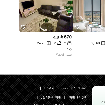
⃁
670
ليلة
60 م2
2
2
70 م2
جدة
مبيت | Mabet
المساعدة والدعم
|
نبذة عنا
|
أعلن مع بيوت
|
بيوت ستوديوز
|