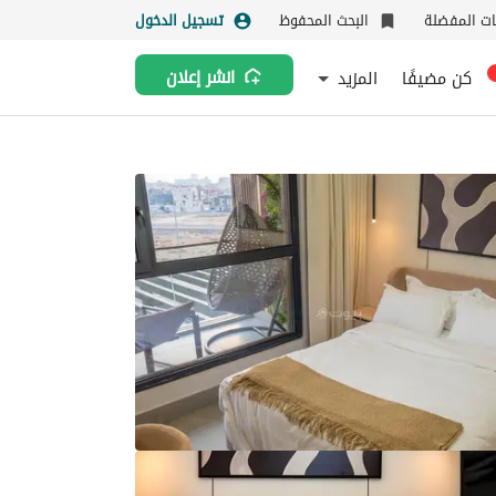
نات المفضلة
البحث المحفوظ
تسجيل الدخول
كن مضيفًا
المزيد
انشر إعلان