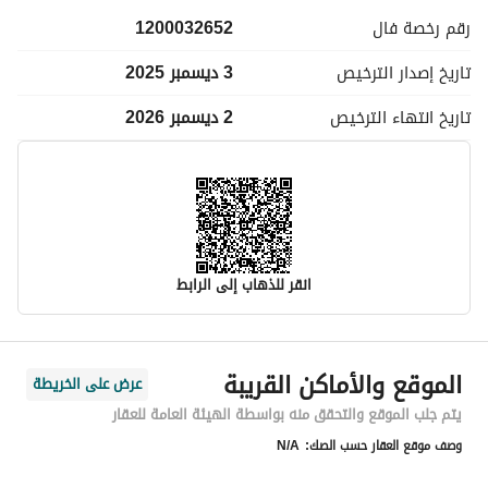
رقم رخصة
فال
1200032652
تاريخ إصدار
الترخيص
3 ديسمبر 2025
تاريخ انتهاء
الترخيص
2 ديسمبر 2026
انقر للذهاب إلى الرابط
معلومات مسؤول الإعلان
الموقع والأماكن القريبة
عرض على الخريطة
اسم المسؤول
محمد عبدالرحمن عبدالعزيز العقالي
يتم جلب الموقع والتحقق منه بواسطة الهيئة العامة للعقار
وصف موقع العقار حسب الصك:
N/A
رقم المسؤول
0560805359