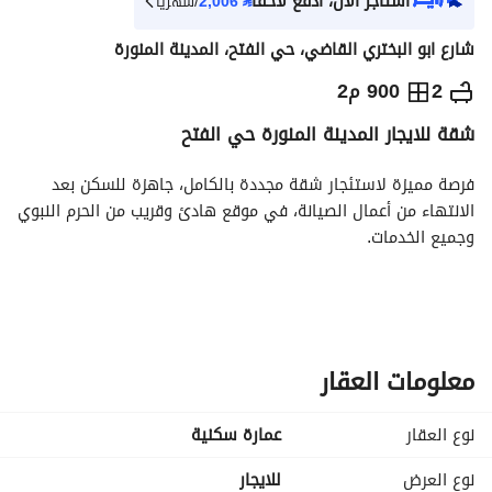
استأجر الآن، ادفع لاحقاً
⃁
2,006
/شهرياً
شارع ابو البختري القاضي، حي الفتح، المدينة المنورة
⃁
22,500
سنوياً
2
900 م2
شقة للايجار المدينة المنورة حي الفتح
يص الإعلان
الاماكن القريبة
فرصة مميزة لاستئجار شقة مجددة بالكامل، جاهزة للسكن بعد 
الانتهاء من أعمال الصيانة، في موقع هادئ وقريب من الحرم النبوي 
وجميع الخدمات. 
تفاصيل الشقة:
3 غرف
صالة
معلومات العقار
2 حمام
غير مفروشة
نوع العقار
عمارة سكنية
المميزات:
مجددة بالكامل
نوع العرض
للايجار