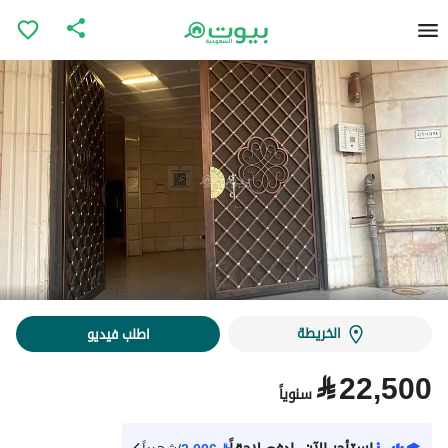
الخريطة
اطلب فيديو
⃁
22,500
سنوياً