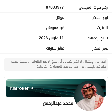
جاهزة للاستلام بعد الصيانة
رقم بيوت المرجعي
87833977
مطبخ راكب
مكيفات راكبة
نوع السكن
عوائل
مصعد في المبنى
كاميرات مراقبة في الأماكن العامة
التأثيث
غير مفروش
قريبة من الحرم النبوي
قريبة من جميع الخدمات والمرافق
تاريخ الإضافة
11 مارس 2026
للتواصل والاستفسار وحجز موعد للمعاينة، يرجى التواصل عبر 
عمر العقار
عشر سنوات
الرسائل أو الاتصال.
احذر من الإحتيال، لا تقم بتحويل أي مبلغ إلا عبر القنوات الرسمية لضمان
حقوقك .الإعلان عن الغير يعرضك للمساءلة القانونية.
Tru
Broker
™
محمد عبدالرحمن