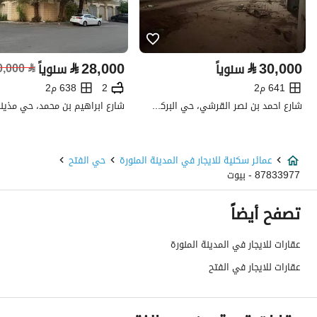
تفاصيل العقار
⃁
28,000
⃁
30,000
سنوياً
سنوياً
⃁
0,000
نوع الإعلان
للإيجار
641 م2
2
638 م2
استخدام العقار
-
شارع احمد بن نصر القرشي، حي البركة، المدينة المنورة
نوع العقار
عمائر سكنية
عمائر سكنية للايجار في المدينة المنورة
حي الفتح
السعر
22500
87833977 - بيوت
المساحة
900
تصفح أيضاً
عدد الغرف
3
عقارات للايجار في المدينة المنورة
عقارات للايجار في الفتح
خدمات العقار
كهرباء
نعم