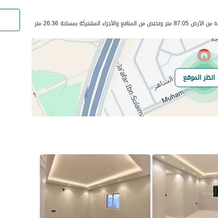
رقم المسؤول
0555148560
 المشتركة بمساحة 26.36 متر
رقم المبنى
2546
انظر الموقع
الرقم الاضافي
6871
خط العرض
24.81657225192783
خط الطول
46.71843391058639
السعر
50000
المساحة
117.13