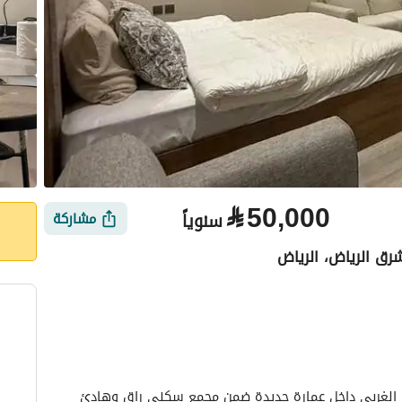
⃁
50,000
سنوياً
مشاركة
رق الرياض، الرياض
الأماكن القريبة
استديو فاخر مؤثث بالكامل بأثاث فخم في حي قرطبة الغربي داخل عمارة جديدة ضمن مجمع سكني راقٍ وهادئ 