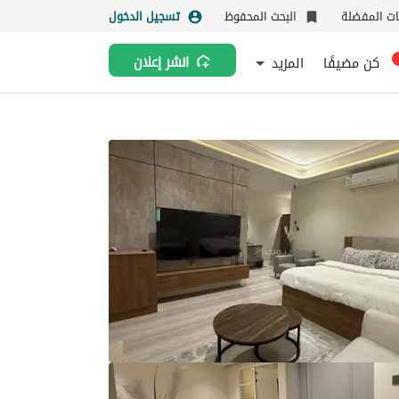
نات المفضلة
البحث المحفوظ
تسجيل الدخول
كن مضيفًا
المزيد
انشر إعلان