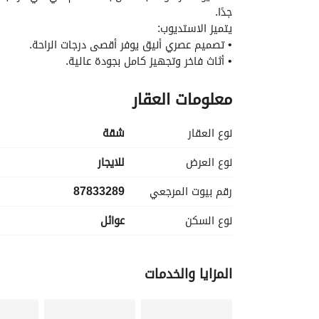
جدًا. 
يتميز الاستديوب:
• تصميم عصري أنيق يوفر أقصى درجات الراحة. 
• أثاث فاخر وتجهيز كامل بجودة عالية. 
• مطبخ راكب وتشطيبات فاخرة. 
معلومات العقار
• دخول ذكي وموقع مميز قريب من جميع الخدمات. 
• حوش خاص وجلسة خارجية توفر خصوصية وراحة تام
• الموقع: حي قرطبة الغربي - الرياض
نوع العقار
شقة
ف الإيجار الشهري: 60,000
دفعتين: 55,000
نوع العرض
للايجار
دفعة واحدة:50,000
رقم بيوت المرجعي
87833289
• الجهة المسوّقة: شركة مكتسبات العقارية
نوع السكن
عوائل
المزايا والخدمات