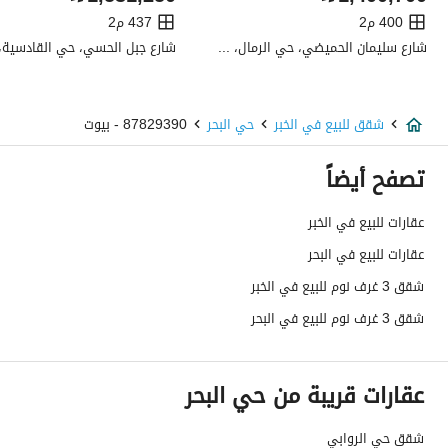
صرف صحي
نعم
400 م2
437 م2
شارع سليمان الحميضي، حي الرمال، شرق الرياض، الرياض
الياف ضوئية
نعم
تفاصيل اضافية
شقق للبيع في الخبر
حي البحر
87829390 - بيوت
عمر العقار
جديد
تصفح أيضاً
عرض الشارع
0
عقارات للبيع في الخبر
عقارات للبيع في البحر
رقم المخطط
ش خ 741
شقق 3 غرف نوم للبيع في الخبر
رقم صك الملكية
494091003236
شقق 3 غرف نوم للبيع في البحر
واجهة العقار
-
عقارات قريبة من حي البحر
حدود واطوال العقار
-
الضمانات والمدة
-
شقق حي الروابي