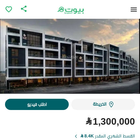
الخريطة
اطلب فيديو
⃁
1,300,000
القسط الشهري المقدر
8.4K
⃁