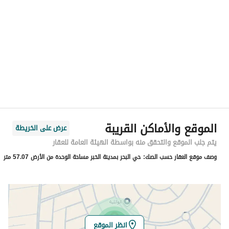
الموقع
المنطقة
المنطقة الشرقية
المدينة
الخبر
الحي
البحر
اسم الشارع
الاصول
الرمز البريدي
34218
الموقع والأماكن القريبة
عرض على الخريطة
رقم المبنى
5278
يتم جلب الموقع والتحقق منه بواسطة الهيئة العامة للعقار
وصف موقع العقار حسب الصك:
حي البحر بمدينة الخبر مساحة الوحدة من الأرض 57.07 متر
الرقم الاضافي
7840
خط العرض
26.36429060243202
خط الطول
50.23126590451752
انظر الموقع