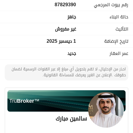
رقم بيوت المرجعي
87829390
فرصة مميزة للسكن أو الاستثمار في أحد أرقى أحياء الخبر. شقة 
فاخرة جديدة من تنفيذ المطور "الرمز"، تتميز بتصميم معماري 
حالة البناء
جاهز
حديدي واستغلال ذكي للمساحات مع إضاءة طبيعية ممتازة. 
التأثيث
غير مفروش
المميزات الإضافية:
تاريخ الإضافة
1 ديسمبر 2025
تشطيبات عالية الجودة والتزام بأعلى معايير البناء
عمر العقار
جديد
موقع مميز في حي البحر القريب من الواجهة البحرية والمراكز 
التجارية
احذر من الإحتيال، لا تقم بتحويل أي مبلغ إلا عبر القنوات الرسمية لضمان
حقوقك .الإعلان عن الغير يعرضك للمساءلة القانونية.
موقف سيارة خاص
ضمانات شاملة على الهيكل الإنشائي والسباكة والكهرباء
Tru
Broker
™
سالمين مبارك