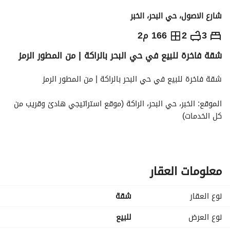
شارع الاصول، حي البحر، الخبر
1,300,000
⃁
3
2
166 م2
شقة فاخرة للبيع في حي البحر بالراكة | من المطور الرمز
التفاصيل
معلومات ترخيص الإعلان
حاسبة التمويل
شقة فاخرة للبيع في حي البحر بالراكة | من المطور الرمز
الموقع: الخبر، حي البحر، الراكة (موقع استراتيجي هادئ وقريب من 
كل الخدمات)
المطور: شركة الرمز العقارية (غنية عن التعريف في جودة البناء 
والتصميم الفخم)
معلومات العقار
عدد الغرف: 3 غرف نوم واسعة
نوع العقار
شقة
دورات المياه: 2 دورة مياه بتشطيبات فندقية مودرن
نوع العرض
للبيع
الوصف: