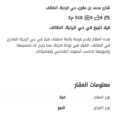
شارع محمد بن مقرن، حي الرحبة، الطائف
1,300,000
⃁
6
6
516 م2
فيلا للبيع في حي الرحبة، الطائف
التفاصيل
معلومات ترخيص الإعلان
حاسبة التمويل
هذه العقار يقدم فرصة رائعة لامتلاك فيلا في حي الرحبة الهادئ 
في الطائف. الفيلا هي لوحة فارغة، مما يتيح لك تصميمها 
وتحويلها لتناسب أسلوبك الشخصي وتفضيلاتك. 
ميزات العقار:
- نوع العقار: فيلا
- الغرض: بيع
- الموقع: حي الرحبة، الطائف
معلومات العقار
- السعر: 1,300,000 ريال سعودي
- عدد الغرف: 0 (يمكن تصميمها حسب الطلب)
نوع العقار
فیلا
- عدد الحمامات: 0 (إمكانية لاختيارات تصميمك)
- مفروش: لا (غير مفروشة، مما يوفر مرونة)
نوع العرض
للبيع