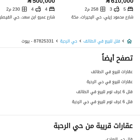
⃁
500,000
⃁
610,000
تفاصيل اضافية
5
3
258 م2
4
4
230 م2
شارع محمود زيني، حي البحيرات، مكة
عمر العقار
جديد
عرض الشارع
10
فلل للبيع في الطائف
حي الرحبة
87825331 - بيوت
رقم المخطط
432909
تصفح أيضاً
رقم صك الملكية
394952000124
عقارات للبيع في الطائف
عقارات للبيع في حي الرحبة
واجهة العقار
غربية
فلل 6 غرف نوم للبيع في الطائف
حدود واطوال العقار
-
فلل 6 غرف نوم للبيع في حي الرحبة
الضمانات والمدة
-
عقارات قريبة من حي الرحبة
قنوات الاعلان
منصة مرخصة ،لوحة اعلانية ،منصات التواصل
هل يوجد اي التزام على
لا
فلل حي البوادي