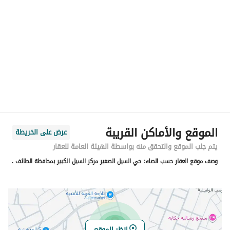
الموقع
المنطقة
منطقة مكة المكرمة
المدينة
الطائف
الحي
حي الرحبة
اسم الشارع
محمد بن مقرن
الرمز البريدي
26314
الموقع والأماكن القريبة
عرض على الخريطة
رقم المبنى
7475
يتم جلب الموقع والتحقق منه بواسطة الهيئة العامة للعقار
وصف موقع العقار حسب الصك:
حي السيل الصغير مركز السيل الكبير بمحافظة الطائف .
الرقم الاضافي
3509
خط العرض
21.506094872897556
خط الطول
40.499738545158245
انظر الموقع