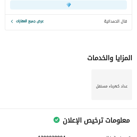
موعد زيارة أو لمزيد من المعلومات حول شراء هذه العقار في حي 
الرحبة بالطائف. اتخذ الخطوة الأولى نحو منزلك المثالي اليوم!
فال الحمدانية
عرض جميع العقارات
المزايا والخدمات
عداد كهرباء مستقل
معلومات ترخيص الإعلان