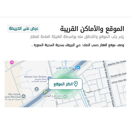
اسم الشارع
شعيب بن زريق الطائفي
الرمز البريدي
42393
الموقع والأماكن القريبة
عرض على الخريطة
رقم المبنى
5286
يتم جلب الموقع والتحقق منه بواسطة الهيئة العامة للعقار
وصف موقع العقار حسب الصك:
حي البريقاء بمدينة المدينة المنورة .
الرقم الاضافي
7733
خط العرض
24.424991873833516
خط الطول
39.57050542849942
انظر الموقع
تفاصيل العقار
نوع الإعلان
للبيع
استخدام العقار
-