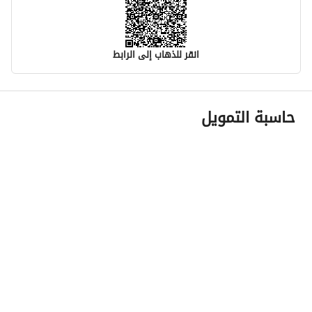
انقر للذهاب إلى الرابط
معلومات مسؤول الإعلان
حاسبة التمويل
اسم المسؤول
عمر احمد عبدالله العسيري
رقم المسؤول
0542037990
الموقع
المنطقة
منطقة المدينة المنورة
المدينة
المدينة المنورة
الحي
أبو بريقاء