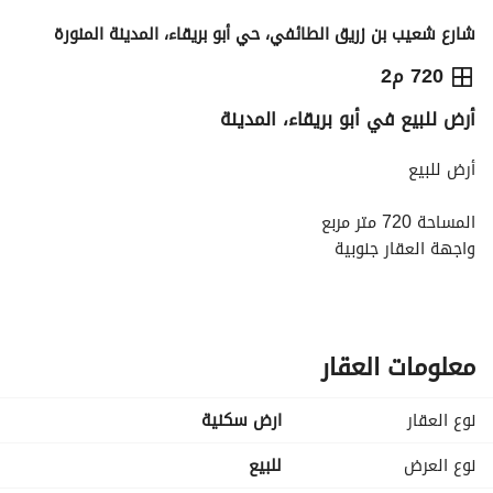
شارع شعيب بن زريق الطائفي، حي أبو بريقاء، المدينة المنورة
2,880,000
⃁
720 م2
أرض للبيع في أبو بريقاء، المدينة
التفاصيل
معلومات ترخيص الإعلان
حاسبة التمويل
أرض للبيع
المساحة 720 متر مربع
واجهة العقار جنوبية
مخطط 679 / ت / 1415
عرض الشارع 16 متر
السعر 2 مليون و 880 ألف ريال
معلومات العقار
نوع العقار
ارض سكنية
نوع العرض
للبيع