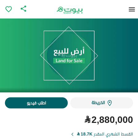
الخريطة
اطلب فيديو
⃁
2,880,000
القسط الشهري المقدر
18.7K
⃁