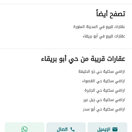
رقم المخطط
679 / ت / 1415
تصفح أيضاً
رقم صك الملكية
440112013389
عقارات للبيع في المدينة المنورة
واجهة العقار
جنوبية
عقارات للبيع في أبو بريقاء
حدود واطوال العقار
-
عقارات قريبة من حي أبو بريقاء
الضمانات والمدة
-
قنوات الاعلان
منصة مرخصة ،لوحة اعلانية ،منصات التواص
اراضي سكنية حي ذو الحليفة
اراضي سكنية حي القصواء
هل يوجد اي التزام على
0
اراضي سكنية حي الجابرة
العقار ؟
اراضي سكنية حي جبل عير
مطابقة لكود البناء
-
اراضي سكنية حي أبو سدر
السعودي
الإيميل
اتصال
العقار مرهون
لا