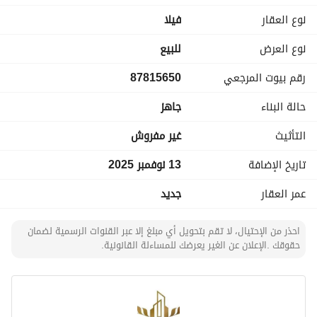
نوع العقار
فیلا
6 دورات مياه موزعة بشكل مريح على جميع الأدوار
نوع العرض
للبيع
مؤسس فيها مصعد لتسهيل التنقل بين الطوابق
رقم بيوت المرجعي
87815650
بايكة خاصة للسيارة
حالة البناء
جاهز
تصميم قابل للتشطيب حسب الذوق الشخصي
التأثيث
غير مفروش
فرصة مميزة لمن يبحث عن مسكن عائلي قريب من جميع الخدمات 
تاريخ الإضافة
13 نوفمبر 2025
الحيوية، بموقع مثالي وتهيئة مميزة للبناء والتشطيب.
عمر العقار
جديد
احذر من الإحتيال، لا تقم بتحويل أي مبلغ إلا عبر القنوات الرسمية لضمان
حقوقك .الإعلان عن الغير يعرضك للمساءلة القانونية.