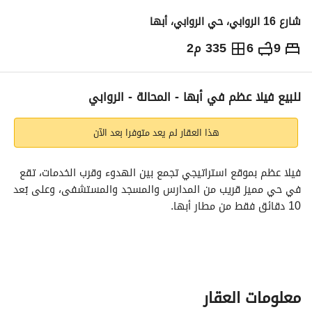
شارع 16 الروابي، حي الروابي، أبها
9
6
335 م2
750,000
⃁
التفاصيل
معلومات ترخيص الإعلان
حاسبة التمويل
للبيع فيلا عظم في أبها - المحالة - الروابي
هذا العقار لم يعد متوفرا بعد الآن
فيلا عظم بموقع استراتيجي تجمع بين الهدوء وقرب الخدمات، تقع 
في حي مميز قريب من المدارس والمسجد والمستشفى، وعلى بُعد 
10 دقائق فقط من مطار أبها. 
تتكون الفيلا من دورين وملحق، وتحتوي على:
9 غرف واسعة تناسب العائلات الكبيرة
معلومات العقار
3 صالات فسيحة للاستقبال والمعيشة