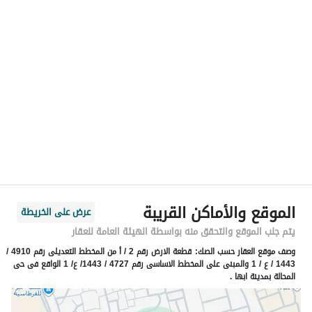
الموقع
المنطقة
منطقة عسير
المدينة
أبها
الحي
الروابي
اسم الشارع
16 الروابي
الرمز البريدي
62562
الموقع والأماكن القريبة
عرض على الخريطة
رقم المبنى
4237
يتم جلب الموقع والتحقق منه بواسطة الهيئة العامة للعقار
وصف موقع العقار حسب الصك:
قطعة الارض رقم 2 / أ من المخطط التعديلى رقم 4910 /
الرقم الاضافي
7527
1443 / ع / 1 والمبنى على المخطط الاساسى رقم 4727 / 1443/ ع/ 1 الواقع فى حى
المحالة بمدينة ابها .
خط العرض
18.25529206468596