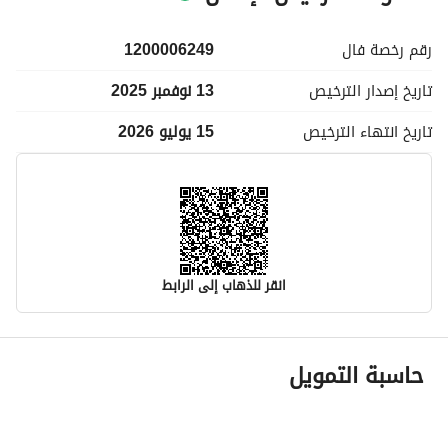
رقم رخصة
فال
1200006249
تاريخ إصدار
الترخيص
13 نوفمبر 2025
تاريخ انتهاء
الترخيص
15 يوليو 2026
انقر للذهاب إلى الرابط
معلومات مسؤول الإعلان
حاسبة التمويل
اسم المسؤول
عايض بن عبدالله بن سعيد آل منصور
رقم المسؤول
0504757090