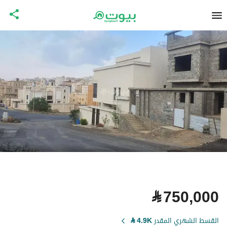
⃁
750,000
القسط الشهري المقدر
4.9K
⃁