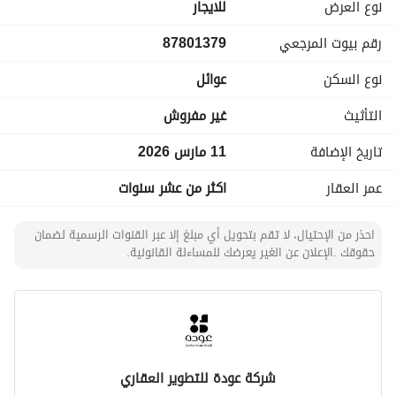
غرفتين نوم
نوع العرض
للايجار
مجلس
رقم بيوت المرجعي
87801379
صالة
مطبخ
نوع السكن
عوائل
دورات مياة
التأثيث
غير مفروش
تاريخ الإضافة
11 مارس 2026
عمر العقار
اكثر من عشر سنوات
احذر من الإحتيال، لا تقم بتحويل أي مبلغ إلا عبر القنوات الرسمية لضمان
حقوقك .الإعلان عن الغير يعرضك للمساءلة القانونية.
شركة عودة للتطوير العقاري