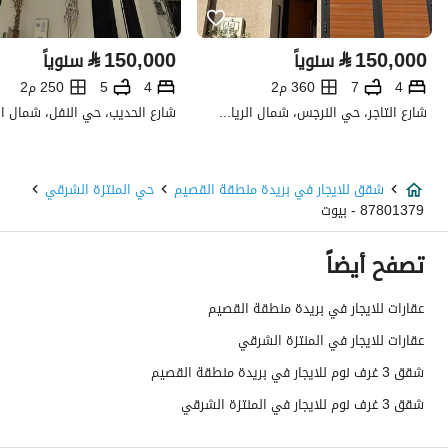
تفاصيل العقار
⃁
150,000
⃁
150,000
سنوياً
سنوياً
نوع الإعلان
للإيجار
4
7
360 م2
4
5
250 م2
استخدام العقار
-
شارع التاجر، حي النرجس، شمال الرياض، الرياض
نوع العقار
شقق
شقق للايجار في بريدة منطقة القصيم
حي المنتزة الشرقي
السعر
16000
87801379 - بيوت
المساحة
802.23
تصفح أيضاً
عدد الغرف
3
عقارات للايجار في بريدة منطقة القصيم
عقارات للايجار في المنتزة الشرقي
خدمات العقار
شقق 3 غرف نوم للايجار في بريدة منطقة القصيم
شقق 3 غرف نوم للايجار في المنتزة الشرقي
كهرباء
نعم