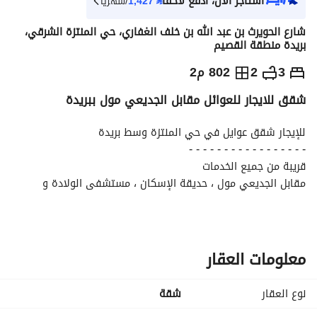
استأجر الآن، ادفع لاحقاً
⃁
1,427
/شهرياً
شارع الحويرث بن عبد الله بن خلف الغفاري، حي المنتزة الشرقي،
بريدة منطقة القصيم
⃁
16,000
سنوياً
3
2
802 م2
شقق للايجار للعوائل مقابل الجديعي مول ببريدة
يص الإعلان
الاماكن القريبة
للإيجار شقق عوايل في حي المنتزة وسط بريدة
- - - - - - - - - - - - - - - - -
قريبة من جميع الخدمات
مقابل الجديعي مول ، حديقة الإسكان ، مستشفى الولادة و 
الأطفال
موقع مميز و مخدوم جدا
شامل الماء
عداد كهرباء مستقل
معلومات العقار
إمكانية الدفع دفعات او شهري
- - - - - - - - - - - - - - - -
نوع العقار
شقة
تفاصيل الشقة :