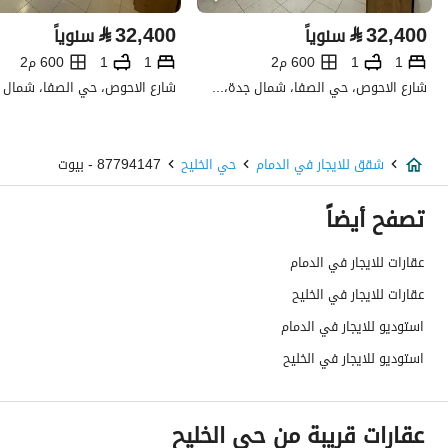
⃁
32,400
⃁
32,400
سنوياً
سنوياً
نوع الإعلان
للإيجار
1
1
600 م2
1
1
600 م2
استخدام العقار
-
شارع الاحوص، حي الصفا، شمال جدة، جدة
نوع العقار
شقق
شقق للايجار في الدمام
حي الخليح
87794147 - بيوت
السعر
13600
تصفح أيضاً
المساحة
325.22
عقارات للايجار في الدمام
عدد الغرف
2
عقارات للايجار في الخليح
خدمات العقار
استوديو للايجار في الدمام
استوديو للايجار في الخليح
كهرباء
نعم
صرف صحي
نعم
عقارات قريبة من حي الخليح