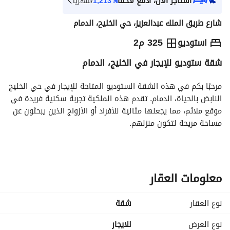
استأجر الآن، ادفع لاحقاً
⃁
1,213
/شهرياً
شارع طريق الملك عبدالعزيز، حي الخليح، الدمام
⃁
13,600
سنوياً
استوديو
325 م2
شقة ستوديو للإيجار في الخليج، الدمام
يص الإعلان
الاماكن القريبة
مرحبًا بكم في هذه الشقة الستوديو المتاحة للإيجار في حي الخليج 
النابض بالحياة، الدمام. تقدم هذه الملكية تجربة سكنية فريدة في 
موقع ملائم، مما يجعلها مثالية للأفراد أو الأزواج الذين يبحثون عن 
مساحة مريحة لتكون منزلهم. 
خصائص هذه الشقة الستوديو تشمل:
- تصميم واسع يعزز الراحة والوظائف. 
- داخلية مضاءة جيدًا تسمح لدخول الضوء الطبيعي إلى الشقة. 
معلومات العقار
- مرافق أساسية مثل الكهرباء، إمداد المياه، والصرف الصحي، مما 
يضمن تجربة سكن خالية من المتاعب. 
نوع العقار
شقة
- قربها من المتاجر المحلية والمقاهي ووسائل النقل العامة، مما 
يوفر سهولة الوصول إلى الخدمات الأساسية وخيارات التنقل. 
نوع العرض
للايجار