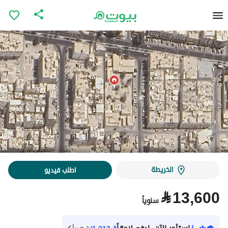
الخريطة
اطلب فيديو
⃁
13,600
سنوياً