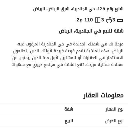
شارع رقم 125، حي الجنادرية، شرق الرياض، الرياض
540,000
⃁
3
3
110 م2
شقة للبيع في الجنادرية، الرياض
التفاصيل
معلومات ترخيص الإعلان
حاسبة التمويل
مرحبًا بك في شقتك الجديدة في حي الجنادرية المرغوب فيه، 
الرياض. هذه الملكية تقدم فرصة فريدة لأولئك الذين يتطلعون 
للاستثمار في العقارات أو للمشترين لأول مرة الذين يبحثون عن 
مساحة سكنية مريحة. تقع الشقة في مجتمع حيوي مع سهولة 
الوصول إلى وسائل الراحة والخدمات المحلية. 
تتضمن هذه الشقة:
- تصميم مفتوح وواسع لترتيبات المعيشة المتنوعة
معلومات العقار
- مجهزة بالكامل بالبنية التحتية الحديثة بما في ذلك:
- الألياف الضوئية للإنترنت عالي السرعة
نوع العقار
شقة
- إمدادات الكهرباء الموثوقة لضمان استمرارية الطاقة
- إمدادات المياه المتسقة لجميع الاحتياجات
نوع العرض
للبيع
- نظام صرف فعال لإدارة النفايات