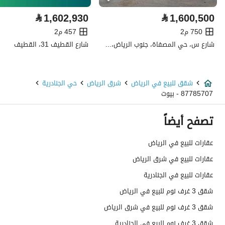
كهرباء
نعم
⃁
1,602,930
⃁
1,600,500
صرف صحي
نعم
750 م2
457 م2
شارع س، حي المصفاة، جنوب الرياض، الرياض
شارع القطيف 31، القطيف
هاتف
نعم
الياف ضوئية
نعم
شقق للبيع في الرياض
شرق الرياض
حي الجنادرية
87785707 - بيوت
تفاصيل اضافية
تصفح أيضاً
عمر العقار
جديد
عقارات للبيع في الرياض
عرض الشارع
0
عقارات للبيع في شرق الرياض
رقم المخطط
3680
عقارات للبيع في الجنادرية
شقق 3 غرف نوم للبيع في الرياض
رقم صك الملكية
394781001145
شقق 3 غرف نوم للبيع في شرق الرياض
واجهة العقار
شرقية
شقق 3 غرف نوم للبيع في الجنادرية