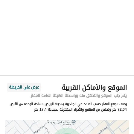
الموقع
المنطقة
منطقة الرياض
المدينة
الرياض
الحي
الجنادرية
اسم الشارع
رقم 125
الرمز البريدي
13613
الموقع والأماكن القريبة
عرض على الخريطة
رقم المبنى
8030
يتم جلب الموقع والتحقق منه بواسطة الهيئة العامة للعقار
وصف موقع العقار حسب الصك:
حي الجنادرية بمدينة الرياض مساحة الوحدة من الأرض
الرقم الاضافي
3535
72.04 متر وتختص من المنافع والأجزاء المشتركة بمساحة 17.4 متر
خط العرض
24.846376421884703