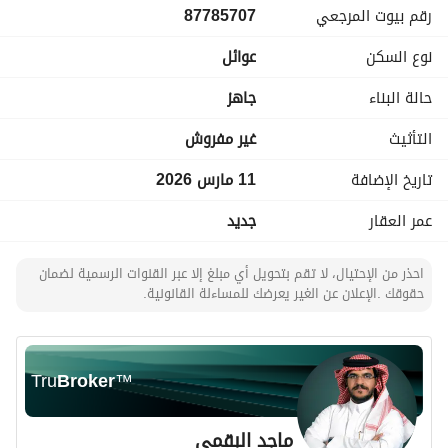
رقم بيوت المرجعي
87785707
- خطوط الهاتف الثابتة لضمان التواصل الموثوق
- نظام تصريف الفيضانات لمنع تراكم المياه وزيادة الأمان
نوع السكن
عوائل
الشقة غير مفروشة، مما يتيح لك تخصيص مساحة المعيشة الخاصة 
حالة البناء
جاهز
بك وفقًا لذوقك وأسلوبك. موقعها في الجنادرية يوفر الراحة مع 
سهولة الوصول إلى المتاجر والمطاعم والمناطق الترفيهية، مما 
التأثيث
غير مفروش
يجعلها مثالية لنمط حياة مريح. 
تاريخ الإضافة
11 مارس 2026
السعر الإجمالي لهذه الشقة هو 540,000 ريال سعودي، مما يوفر 
عمر العقار
جديد
قيمة ممتازة في السوق الحالية. سواء كنت تتطلع لشراء منزلك 
الأول أو تنويع محفظتك الاستثمارية، فإن هذه الملكية تمثل فرصة 
احذر من الإحتيال، لا تقم بتحويل أي مبلغ إلا عبر القنوات الرسمية لضمان
ممتازة. 
حقوقك .الإعلان عن الغير يعرضك للمساءلة القانونية.
لا تفوت هذه الفرصة لامتلاك شقة استوديو في الجنادرية، الرياض. 
اتصل بنا اليوم للحصول على مزيد من المعلومات وترتيب زيارة. 
منزلك الجديد على بعد مكالمة واحدة فقط!
Tru
Broker
™
ماجد البقمي