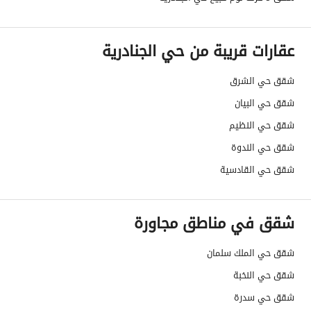
حدود واطوال العقار
-
عقارات قريبة من حي الجنادرية
الضمانات والمدة
يوجد
شقق حي الشرق
قنوات الاعلان
منصة مرخصة
شقق حي البيان
هل يوجد اي التزام على
لايوجد
شقق حي النظيم
العقار ؟
شقق حي الندوة
مطابقة لكود البناء
Yes
شقق حي القادسية
السعودي
شقق في مناطق مجاورة
العقار مرهون
لا
شقق حي الملك سلمان
العقار مقيد
لا
شقق حي النخبة
رقم الأرض
960
شقق حي سدرة