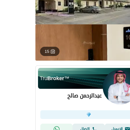
15
Tru
Broker
™
عبدالرحمن صالح
الإيميل
اتصال