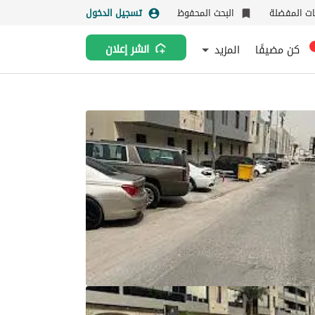
نات المفضلة
البحث المحفوظ
تسجيل الدخول
كن مضيفًا
المزيد
انشر إعلان