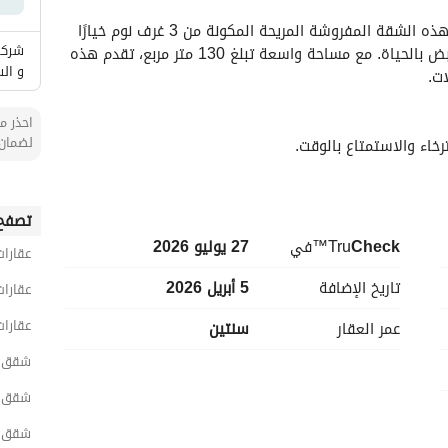
الأماكن القريبة
مرحبًا بك في منزلك الجديد في الملقة، الرياض! توفر هذه الشقة المفروشة المريحة المكونة من 3 غرف نوم خيارًا 
شركة
مثاليًا لمن يبحثون عن الراحة والملاءمة في مجتمع نابض بالحياة. مع مساحة واسعة تبلغ 130 متر مربع، تقدم هذه 
و ال
ت. 
احذر من
لضمان 
- **مفروشة:** تأتي الشقة مفروشة بالكامل، مما يجعلها جاهزة للسكن. استمتع بأثاث أنيق وديكور يعزز تجربتك 
تصفح 
Check
™Tru
في
27 يوليو 2026
عقارات
- **نوافذ مزدوجة الزجاج:** تزيد من الراحة وكفاءة الطاقة من خلال تقليل الضوضاء الخارجية والحفاظ على درجة 
تاريخ الإضافة
5 أبريل 2026
عقارات
م الحرارة. 
عقارات
عمر العقار
سنتين
ردة. 
رباء مع نظام احتياطي موثوق. 
شقق 3 غرف نوم مفروشة للايجار في الر
 للحفاظ على نظافة مساحة المعيشة. 
ي لاحتياجات الصحة العاجلة. 
شقق 3 غرف نوم مفروشة للايجار في شمال الر
. 
شقق 3 غرف نوم مفروشة للايجار في الم
وابق. 