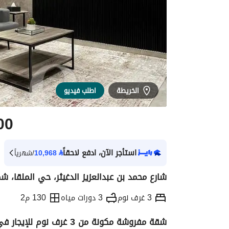
الخريطة
اطلب فيديو
00
استأجر الآن، ادفع لاحقاً
⃁
10,968
/شهرياً
شارع محمد بن عبدالعزيز الدغيثر، حي الملقا، شم
3 غرف نوم
3 دورات مياه
130 م2
شقة مفروشة مكونة من 3 غرف نوم للإيجار في الملقة، الرياض