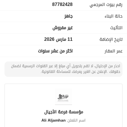
رقم بيوت المرجعي
87782428
**المرافق:**
حالة البناء
جاهز
- **الكهرباء:** إمداد موثوق للكهرباء. 
- **المياه:** إمداد مستمر بالمياه يضمن تلبية احتياجاتك. 
التأثيث
غير مفروش
- **الصرف الصحي:** أنظمة صرف صحي مناسبة لضمان راحتك. 
تاريخ الإضافة
11 مارس 2026
هذه الملكية لا تقدم فقط الرفاهية والراحة، بل أيضًا شعورًا 
عمر العقار
اكثر من عشر سنوات
بالمجتمع والعيش الهادئ. مع سعر بيع يبلغ 1,750,000 ريال 
سعودي، تمثل فرصة استثمارية قيمة في منطقة مزدهرة. لا تفوت 
الفرصة لتكون صاحب هذه الاستراحة الجميلة. اتصل بنا اليوم لمزيد 
احذر من الإحتيال، لا تقم بتحويل أي مبلغ إلا عبر القنوات الرسمية لضمان
حقوقك .الإعلان عن الغير يعرضك للمساءلة القانونية.
من المعلومات أو لترتيب زيارة.
مؤسسة فرصة الأجيال
اسم المُعلن:
Ali Aljamhan