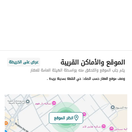
المنطقة
منطقة القصيم
المدينة
بريدة منطقة القصيم
الحي
المنصورة
اسم الشارع
الشقة 94
الرمز البريدي
52564
الموقع والأماكن القريبة
عرض على الخريطة
رقم المبنى
8227
يتم جلب الموقع والتحقق منه بواسطة الهيئة العامة للعقار
وصف موقع العقار حسب الصك:
حي الشقة بمدينة بريدة .
الرقم الاضافي
4041
خط العرض
26.38146709492686
خط الطول
43.87027393720032
انظر الموقع
تفاصيل العقار