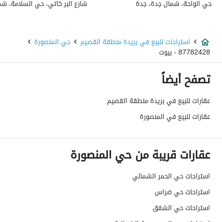
حي الواحة، شمال جدة، جدة
تفاصيل اضافية
عمر العقار
اكثر من عشر سنوات
استراحات للبيع في بريدة منطقة القصيم
حي المنصورة
87782428 - بيوت
عرض الشارع
20
تصفح أيضاً
رقم المخطط
557 / 2 / ق
عقارات للبيع في بريدة منطقة القصيم
رقم صك الملكية
560668010984
عقارات للبيع في المنصورة
واجهة العقار
غربية
عقارات قريبة من حي المنصورة
حدود واطوال العقار
-
الضمانات والمدة
-
استراحات حي الحمر الشمالي
استراحات حي ضراس
قنوات الاعلان
منصة مرخصة ،لوحة اعلانية ،منصات التواصل
استراحات حي الشفق
هل يوجد اي التزام على
لايوجد