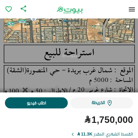
الخريطة
اطلب فيديو
⃁
1,750,000
القسط الشهري المقدر
11.3K
⃁