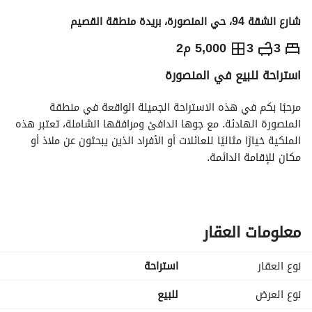
شارع الشقة 94، حي المنصورة، بريدة منطقة القصيم
1,750,000
⃁
3
3
5,000 م2
استراحة للبيع في المنصورة
التفاصيل
معلومات ترخيص الإعلان
حاسبة التمويل
مرحبًا بكم في هذه الاستراحة الجميلة الواقعة في منطقة 
المنصورة الهادئة. مع جوها الدافئ ومرافقها الشاملة، تعتبر هذه 
الملكية خيارًا مثاليًا للعائلات أو الأفراد الذين يبحثون عن ملاذ أو 
مكان للإقامة الدائمة. 
**ميزات الملكية:**
- **عدد الغرف:** 3 غرف نوم واسعة توفر مساحة كافية للاسترخاء 
والخصوصية. 
معلومات العقار
- **عدد الحمامات:** 3 حمامات مصانة جيداً، مصممة لراحتك. 
- **مفروشة:** تأتي الاستراحة مفروشة، مما يتيح لك الانتقال 
نوع العقار
استراحة
بسهولة دون أي متاعب. 
- **الموقع:** تقع في المنصورة الهادئة، حيث توفر هذه الاستراحة 
نوع العرض
للبيع
الهدوء وسهولة الوصول إلى المرافق المحلية. 