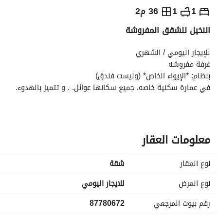
⃁
150
يومياً
1
1
36 م2
النخيل للشقق المفروشة
رة السياحة
الاماكن القريبة
للإيجار اليومي / الشهري
غرفة مفروشه
بنظام: *الإيواء الخاص* (وليست فندق)
في عمارة سكنية خاصه، جميع سكانها عوائل. . و تتميز بالهدوء. 
تنفع سكن طالبات او موظفات
في الطابق الأرضي ومكونة من:
معلومات العقار
*غرفة نوم واحدة*
*حمام واحد صغير*
نوع العقار
شقة
بدون مطبخ
نوع العرض
للايجار اليومي
الموقع:
رقم بيوت المرجعي
87780672
تقع في حي قربان النازل والمؤدي مباشرة إلى الحرم النبوي 
الشريف من جهة البوابات الجنوبية،