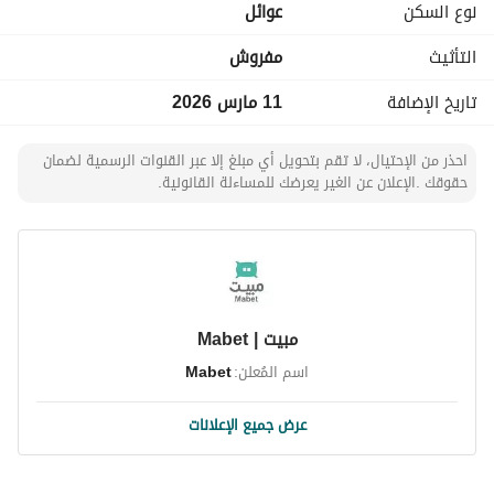
نوع السكن
عوائل
تبعد عن المسجد النبوي: *2,8 كيلو فقط*
تبعد عن مسجد قباء: *2,8 كيلو فقط*
التأثيث
مفروش
تبعد عن نقطة حافلات النقل الترددي: *دقيقتين فقط* سيراً على 
الأقدام
تاريخ الإضافة
11 مارس 2026
احذر من الإحتيال، لا تقم بتحويل أي مبلغ إلا عبر القنوات الرسمية لضمان
حقوقك .الإعلان عن الغير يعرضك للمساءلة القانونية.
مبيت | Mabet
اسم المُعلن:
Mabet
عرض جميع الإعلانات