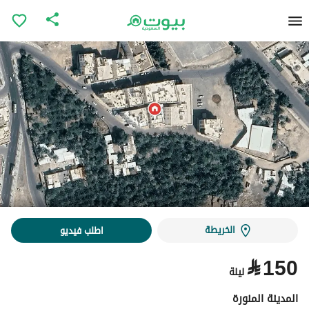
الخريطة
اطلب فيديو
⃁
150
ليلة
المدينة المنورة