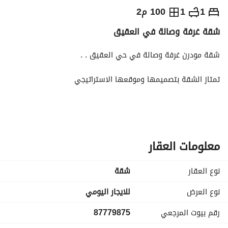
⃁
300
يومياً
1
1
100 م2
شقة غرفة وصالة في العقيق
رة السياحة
الاماكن القريبة
شقة مودرن غرفة وصالة في حي العقيق . . 
تمتاز الشقة بتصميمها وموقعها الاستراتيجي
تبعد عن بوليفارد الرياض 5 الى 7 دقائق
تبعد عن المركز المالي 8 دقائق
معلومات العقار
تبعد عن طريق الملك فهد 3 دقائق
نوع العقار
شقة
قريب من جميع الخدمات
نوع العرض
للايجار اليومي
رقم بيوت المرجعي
87779875