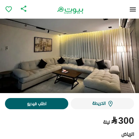
الخريطة
اطلب فيديو
⃁
300
ليلة
الرياض