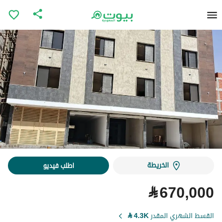
الخريطة
اطلب فيديو
⃁
670,000
القسط الشهري المقدر
4.3K
⃁