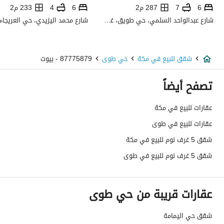
صرف صحي
نعم
6
7
287 م2
6
4
233 م2
شارع عبدالواحد السلمي، حي طويق، غرب الرياض، الرياض
هاتف
نعم
الياف ضوئية
نعم
شقق للبيع في مكة
حي طوى
87775879 - بيوت
تفاصيل اضافية
تصفح أيضاً
عمر العقار
جديد
عقارات للبيع في مكة
عقارات للبيع في طوى
عرض الشارع
0
شقق 5 غرف نوم للبيع في مكة
رقم المخطط
1 / 28 / 15
شقق 5 غرف نوم للبيع في طوى
رقم صك الملكية
360002846361
عقارات قريبة من حي طوى
واجهة العقار
شمالية
حدود واطوال العقار
-
شقق حي اليمامة