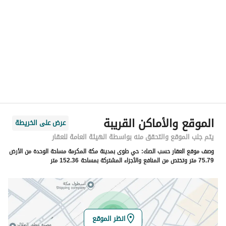
المنطقة
منطقة مكة المكرمة
المدينة
مكة
الحي
طوى
اسم الشارع
محمد عمر عرب
الرمز البريدي
24346
الموقع والأماكن القريبة
عرض على الخريطة
رقم المبنى
4416
يتم جلب الموقع والتحقق منه بواسطة الهيئة العامة للعقار
وصف موقع العقار حسب الصك:
حي طوى بمدينة مكة المكرمة مساحة الوحدة من الأرض
الرقم الاضافي
7178
75.79 متر وتختص من المنافع والأجزاء المشتركة بمساحة 152.36 متر
خط العرض
21.381624508614895
خط الطول
39.72052146156393
انظر الموقع