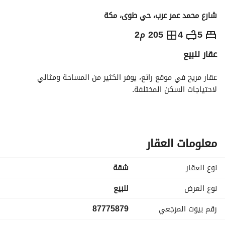
شارع محمد عمر عرب، حي طوى، مكة
670,000
⃁
5
4
205 م2
عقار للبيع
التفاصيل
معلومات ترخيص الإعلان
حاسبة التمويل
عقار مريح في موقع رائع، يوفر الكثير من المساحة ومثالي 
لاحتياجات السكن المختلفة.
معلومات العقار
نوع العقار
شقة
نوع العرض
للبيع
رقم بيوت المرجعي
87775879